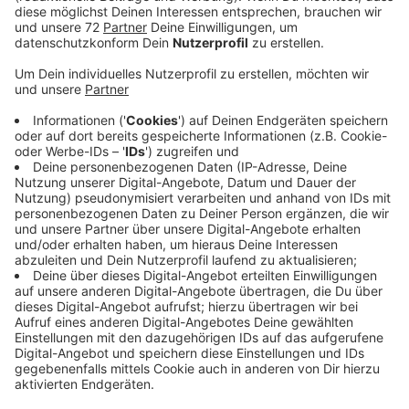
Anzeige
Mit ihrer neuen Single "Lover" ist TayTay, wie sie von
ihren Fans liebevoll genannt wird, zurück zu ihren
musikalischen Wurzeln gegangen. Denn ursprünglich
kommt Taylor aus der Country-Szene, wie ihre ersten
Hits in den USA beweisen. Kooperationen mit
verschiedenen Autorenteams sind später deutlich
poppiger geworden. Die neue Single hat sie aber
wieder komplett alleine geschrieben.Dies erzählte
einer ihrer Co-Autoren in einem Interview. Anspielungen
darauf findet man im Video zum Song, denn darin spielt
sie alle Instrumente selbst. Da ihre Fans ja auch sehr
gerne Anspielungen und versteckte Botschaften in all
ihren Videos, Tweets oder Instagram Stories
sehen,darf sowas in "Lover auch nicht fehlen. Natürlich
hören die Fans in dem Text deutliche Hinweise auf