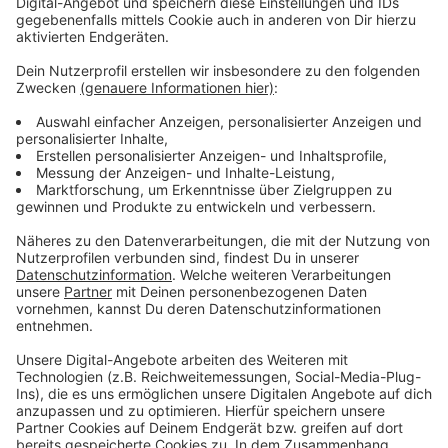
gefordert. Sie setzte unter anderem auch
Pfefferspray ein, weil Demo-Teilnehmer versuchten
die Sperren zu durchbrechen. Außerdem wurden
Teilnehmer des Neujahrsempfang bespuckt und
beleidigt. Einzelne AfD-Anhänger provozierten
wiederum die Demonstranten, unter anderem mit
Selfies vor der protestierenden Menge. Es waren 250
Teilnehmer beim Neujahrsempfang, darunter auch
AFD-Parteisprecher Jörg Meuthen. Die Polizei sprach
ingesamt drei Platzverweise aus und ermittelt gegen
einzelne Demonstranten. Auch eine Anzeige wegen
Beamtenbeleidigung kam dazu.
Die Polizei war mit mehreren hundert Einsatzkräften
aus ganz NRW vor Ort. Sie hatten die Lage
größtenteils unter Kontrolle, die Stimmung war aber
deutlich angespannter als beim AFD-Neujahrsempfang
im letzten Jahr.