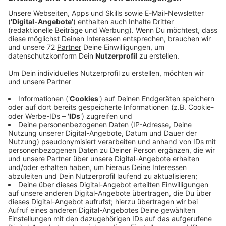
Veröffentlicht:
Samstag, 08.02.2020 10:37
Anzeige
In Münster haben Freitagabend (07.02) tausende
Menschen beim Neujahrsempfang der AFD protestiert.
Laut der Polizei waren es 4.000 Demonstranten, die
Veranstalter sprechen von mehr als 8.000 Besuchern.
Die Initiative "Keinen Meter den Nazis" hatte unter
anderem zu einer großen Kundgebung vor dem
historischen Rathaus aufgerufen. Vorher gab es
kleinere Kundgebungen und Mahnwachen an
unterschiedlichen Stellen in Münsters Innenstadt. An
einem der Eingänge blockierten Demonstranten
einigen AfD-Anhängern den Zugang - die Polizei war