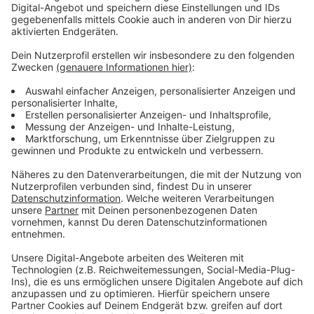
gefordert. Sie setzte unter anderem auch
Pfefferspray ein, weil Demo-Teilnehmer versuchten
die Sperren zu durchbrechen. Außerdem wurden
Teilnehmer des Neujahrsempfang bespuckt und
beleidigt. Einzelne AfD-Anhänger provozierten
wiederum die Demonstranten, unter anderem mit
Selfies vor der protestierenden Menge. Insgesamt
waren 250 Teilnehmer beim Neujahrsempfang,
darunter auch AFD-Parteisprecher Jörg Meuthen. Die
Polizei sprach ingesamt drei Platzverweise aus und
ermittet gegen einzelne Demonstranten. Auch eine
Anzeige wegen Beamtenbeleidigung kam dazu.
Die Polizei war mit mehreren hundert Einsatzkräften
aus ganz NRW vor Ort. Sie hatten die Lage
größtenteils unter Kontrolle, die Stimmung war aber
deutlich angespannter als beim AFD-Neujahrsempfang
im letzten Jahr.