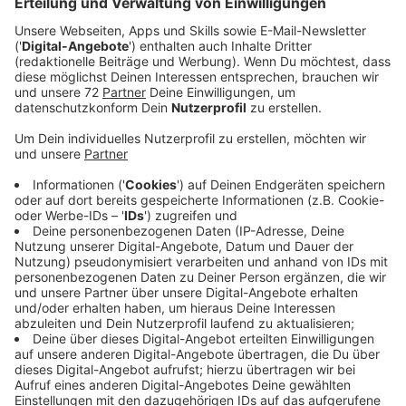
Veröffentlicht:
Samstag, 08.02.2020 10:37
Anzeige
In Münster haben Freitagabend (07.02) tausende
Menschen beim Neujahrsempfang der AFD protestiert.
Laut der Polizei waren es 4.000 Demonstranten, die
Veranstalter sprechen von mehr als 8.000 Besuchern.
Die Initiative "Keinen Meter den Nazis" hatte unter
anderem zu einer großen Kundgebung vor dem
historischen Rathaus aufgerufen. Vorher gab es
kleinere Kundgebungen und Mahnwachen an
unterschiedlichen Stellen in Münsters Innenstadt. An
einem der Eingänge blockierten Demonstranten
einigen AfD-Anhängern den Zugang - die Polizei war