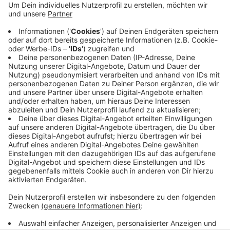
Anzeige
Der Kreis Steinfurt hat begonnen, gut 2.800 Tablets
an seine Schulen zu verteilen. Die Geräte sind für das
Lehrpersonal an den sechs Berufskollegs und fünf
Förderschulen und für Schülerinnen und Schüler, die
zuhause sonst keine Möglichkeit zum Homeschooling
hätten. Für die Tablets sind rund 1,3 Millionen €uro sind
aus dem Digitalpakt von Bund und Land geflossen.
Anzeige
Anzeige