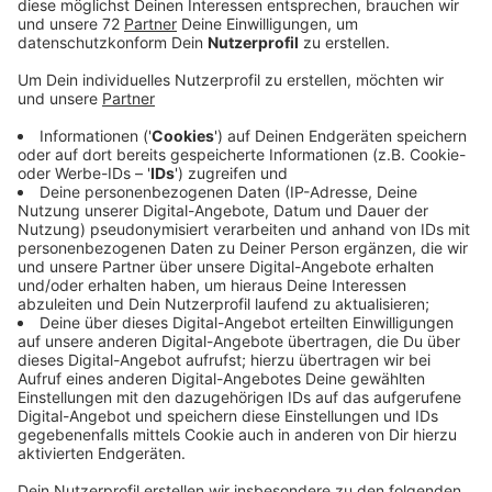
Anzeige
Mit dabei sind:
Sven Kerkhoff
Sören Harting (RADIO RST)
Nuray Alkan
Anthony Stardust
DJ Vexon
The Classic DJ Team
The DiscoBoys
Sören Harting und Sven Kerkhoff haben vorab über das
Event gesprochen.
Anzeige