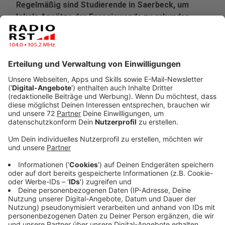
Regelmäßig sind Studierende in Saerbeck, um
lokale Ansätze der Energiewende zu erkunden.
Veröffentlicht:
Dienstag, 25.03.2025 07:39
Anzeige
Studierende der University of Minnesota in den USA
entdecken in Saerbeck innovative Ansätze der
Energiewende. Die Klimakommune zeigt, wie
Bürgerbeteiligung den Wandel vorantreibt.
Anzeige
Saerbeck als Vorbild für die Energiewende
Anzeige