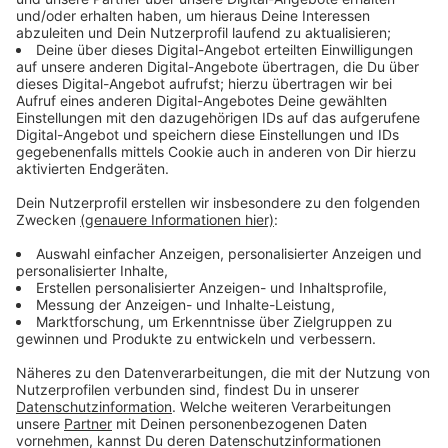
Die Klimakommune Saerbeck zieht seit Jahren
Studierendengruppen der University of Minnesota
(UMN) an. Beth Mercer-Taylor, Co-Direktorin des
Programms für Nachhaltigkeitsbildung der UMN, lobt
die kontinuierliche Innovation der Kommune. Die
Studierenden besuchten ein klimafreundliches Haus,
das mit Holzpelletheizung, Solarthermieanlage und
Photovoltaik ausgestattet ist. Der Hausherr betont
die langfristigen Vorteile der Investitionen und sieht
Klimaschutz als Menschenschutz.
Anzeige
Bürgerbeteiligung als Schlüssel
Anzeige