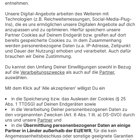
Saerbeck bietet mit der Gläsernen Heizzentrale, dem
Nahwärmenetz und dem Bioenergiepark zahlreiche
Anlaufpunkte für die Studierenden. Bürgerbeteiligung
treibt den Wandel voran. Das ist der Saerbecker Weg.
Bei einem Westfälische Abend hat die Gruppe Klima-
und Energiefragen diskutiert. Die internationale
Zusammenarbeit zwischen NRW und Minnesota wird
als Lehrbuch für globale Klimaschutzbemühungen
angesehen.
Anzeige
Der zweitägige Besuch in der Klimakommune
Saerbeck war für die 24 Studierenden und vier
Lehrenden Teil eines zweiwöchigen Auslandsstudiums
mit weiteren Stationen in Düsseldorf, der Region
Ahrtal und Münster. Der Titel: „Deutschland – führend
bei der Energiewende“. Dieses Projekt für Studierende