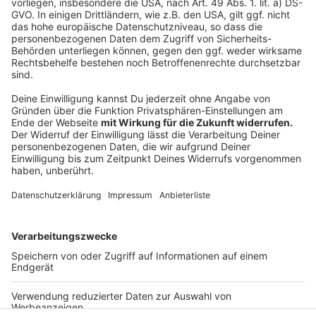
ist Teil der langjährigen Klimapartnerschaft zwischen
Nordrhein-Westfalen und dem US-Bundesstaat
Minnesota und flankiert die „Climate Smart
Municipalities“-Initiative mit Klimapartnerschaften
zwischen Orten in NRW und Minnesota, unter anderem
zwischen Saerbeck und Morris. Beteiligt sind Landes-
und Bundesministerien, die EU und das Transatlantik-
Programm der Bundesrepublik Deutschland und
weitere Partner aus Politik und Wirtschaft.
Anzeige
Anzeige