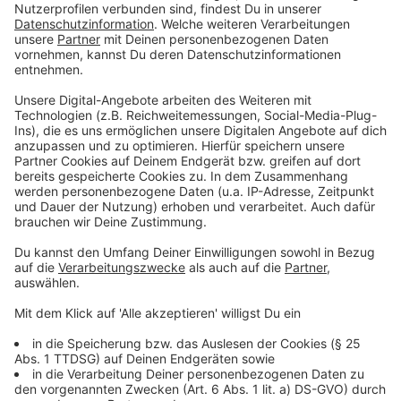
Dann ging es weiter an die polnisch ukrainische Grenze.
Abgemacht war es, einer Familie und einer jungen Frau
aus Lemberg zu helfen, die es geschafftt haben, über
die ukrainische Grenze nach Polen zu kommen. Das
Ziel von Marco und seinen Freunden: Die Familie und
die junge Frau zu Verwandten ins Münsterland zu
bringen! Auch hier: Ein unfassbaeres, emotionales
Erlebnis - besonders beeindruckend fand Marco den
Kampfgeist der Ukrainer!
Anzeige
Marco aus Altenberge