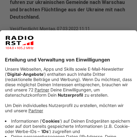
fuhren zur ukrainischen Gemeinde nach Warschau
und brachten Flüchtlinge aus der Ukraine mit nach
Deutschland.
Veröffentlicht:
Montag, 07.03.2022 11:11
Anzeige
Marco aus Altenberge: "Wir wollten
unbedingt helfen"
Anzeige
Die drei Studienfreunde Marco, Max und Max aus
Altenberge und Münster haben zusammen die
schlimmen Bilder aus der Ukraine gesehen und einen
Entschluss gefasst. Wir wollen helfen! Über eine