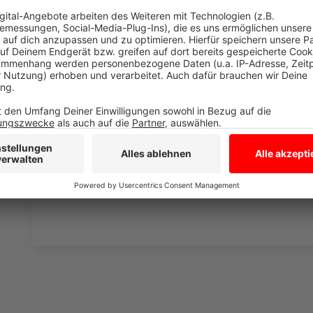
Anzeige
Auf unserer Facebook-Seite sagen alle, dass Busse u
Wäre mal eine Maßnahme!!! Ich finde so manche Prei
zahlt man für drei Haltestellen 3,50 Euro. Larissa s
wäre auch eine Strecke, die ich mir wünschen würde.
würde das ganze System umkrempeln. Statt unendlic
Programme zur Entwicklung von klimafreundlichen A
sollte man den gesamten ÖPNV verstaatlichen und k
Anzeige