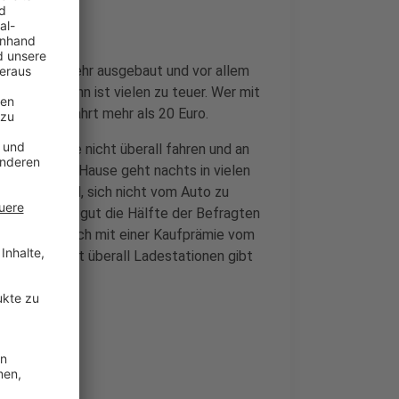
s der Nahverkehr ausgebaut und vor allem
 allem die Bahn ist vielen zu teuer. Wer mit
n- und Rückfahrt mehr als 20 Euro.
lem, dass sie nicht überall fahren und an
r Bahn nach Hause geht nachts in vielen
er Hauptgrund, sich nicht vom Auto zu
obilbauer hat gut die Hälfte der Befragten
ehnt, denn auch mit einer Kaufprämie vom
es noch nicht überall Ladestationen gibt