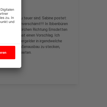
nd Bahnen zu teuer sind. Sabine postet:
se wirklich unverschämt!!! In Ibbenbüren
chreibt: Neuenkirchen Richtung Emsdetten
 Und Jürgen hat einen Vorschlag. Ich
h viele Steuergelder in irgendwelche
utos und Straßenausbau zu stecken,
ostenlos anbieten.