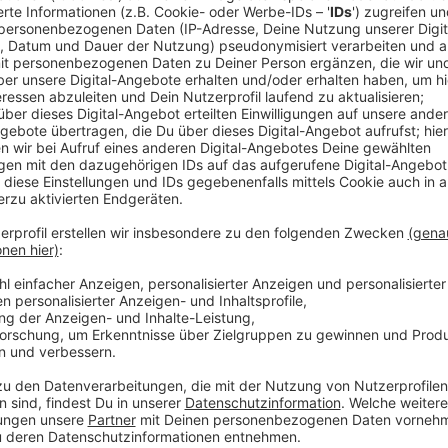
Anzeige
Auch bei uns in der Region wünschen sich viele, das
günstiger wird. Das ist das Ergebnis einer Studie. Vor
der Bahn von Rheine nach Münster fährt, zahlt für Hi
Nachteile der Öffentlichen Verkehrsmittel sind vor al
Fahrpläne gebunden sind. Nach der Party mit Bus ode
Orten nicht. Gerade auf dem Land ist das für viele d
trennen. Bei einer Studie für den Verband der Autom
ein Verbot von Benzinern und Dieseln ab 2030 abgel
Staat bleiben E-Autos sehr teuer. Dazu kommt, dass 
und der Ladevorgang noch relativ lange dauert.
Anzeige
Netzschau zum öffentlichen Nahverkehr