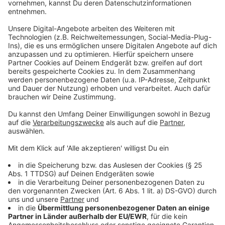
angenommen, dass die Rendite nach etwa 25 Jahren
bei 220 Prozent liegt. Die Windkraft habe von der
Energiekrise im Ukrainekrieg profitiert, heißt es von der
Geschäftsführung. Demnach war die Rendite in dieser
Zeit deutlich höher als erwartet. Allerdings sorge die
gestiegene Inflation aktuell für niedrigere Erlöse als
angenommen.
Anzeige
Solarstrom für die Landwirtschaft
Anzeige
Beim Ausbau der Solarenergie ist die Landwirtschaft
schon weiter als viele andere Branchen oder
Privatleute. Nach Einschätzung von Hans-Georg Guhle,
Leiter des Maschinenrings Steinfurt-Bentheim, haben