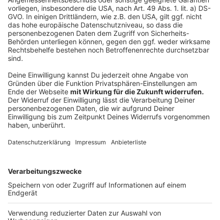
etwa 80 Prozent der Höfe im Kreis Steinfurt eine
Solaranlage auf dem Dach. Der Maschinenring berät
Betriebe und installiert Solaranlagen.
Anzeige
Hans-Georg Guhle, Maschinenring
"Solar lohnt sich für Viehbetriebe"