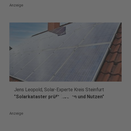
Anzeige
Jens Leopold, Solar-Experte Kreis Steinfurt
play_circle
"Solarkataster prüft Kosten und Nutzen"
Anzeige