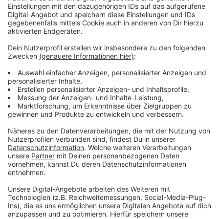
Dazu Detlev Hopp von der IG BAU Münster-Rheine:
„Nur wenn die Bezahlung weiter attraktiv ist, wird es
Firmen gelingen, überhaupt noch Personal für die
Branche zu finden.“ Angesichts der aktuellen
Preissteigerungen und der hohen Inflation wüssten
Menschen mit kleinem Geldbeutel oft nicht mehr, wie
sie bis zum Monatsende durchkommen sollen. Teure
Energie und Lebensmittel machten gerade auch
Reinigungskräften zu schaffen, denn sie arbeiten oft in
Teilzeit und müssten jeden Cent zweimal umdrehen.
Anzeige
Protestaktionen möglich
Anzeige