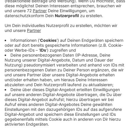
heute zu Sondierungsgesprächen.
Veröffentlicht:
Montag, 06.01.2020 07:08
Anzeige
Bei der Eurobahn geht der Streik weiter und in der
RADIO RST-Region fallen ab heute (06.01.19) noch
mehr Züge aus. Zwischen Münster und Rheine fahren
die Regionalbahnen RB 65 nur noch stündlich und nicht
mehr halbstündlich. Zwischen Münster und Osnabrück
fahren gar keine Züge der Eurobahn. Das Unternehmen
setzt Busse ein und verweist auf die anderen Züge auf
dieser Strecke. Entlang der Linie RB 66 hat die
Eurobahn einen Schnellbus, der direkt zwischen
Münster und Osnabrück fährt, eingerichtet. Ein
weiterer Bus fährt alle Halte entlang der Linie an.
Darüber hinaus bittet die Eurobahn die Fahrgäste die