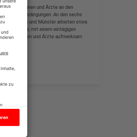
t die Ärztinnen und Ärzte an den
sere Arbeitsbedingungen. An den sechs
f, Essen, Köln und Münster arbeiten etwa
g, 4. Februar, mit einem eintägigen
ür die Ärztinnen und Ärzte aufmerksam