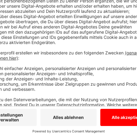
Die Ärztekammer Westfalen-Lippe (ÄKWL) unterstütz
Universitätskliniken in NRW bei ihrem Kampf um bes
NRW-Universitätskliniken in Aachen, Bonn, Düsseldor
6000 Ärztinnen und Ärzte, die am kommenden Diensta
Warnstreik auf die schlechten Arbeitsbedingungen f
machen werden.
Anzeige