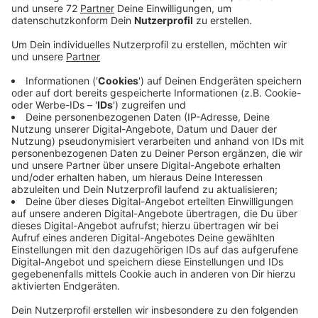
außergewöhnlichsten, kuriosesten oder auch
neusten Dingen in deiner Umgebung.
Veröffentlicht:
Montag, 05.02.2024 15:55
Anzeige
Von Spitznamen über Cafés bis hin zu
Karnevalskostümen. Entdecke gemeinsam mit Steve
Ridder das Besondere im Kreis Steinfurt und darüber
hinaus. "Steve sucht" ist dein interaktiver Mittwoch bei
RADIO RST. Schicke uns gerne auch deine Vorschläge.
Sei live mit dabei
am Nachmittag von 13 - 18 Uhr
und
online auf
RADIO RST Instagram
. Hast du noch eine
Suchaktion für Steve, schicke uns ganz einfach per
WhatsApp
oder fülle unser Formular aus (weiter
unten).