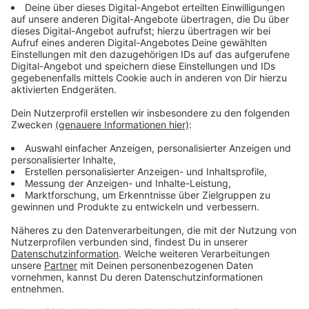
Anzeige
Trainerwechsel in Hörstel
Anzeige
Die Hörsteler reagierten zuletzt auf die sportliche
Misere und trennten sich von Trainer Klaus Frecken.
Die Ex-Coaches Sebastian Bruns und Mirco Heger
übernehmen interimsweise bis zur Winterpause. Wie
die Blau-Weißen die Trainerposition anschließend
bekleiden werden, ist noch unklar. Die
Verantwortlichen des SCH führen aktuell Gespräche
mit zwei potenziellen Kandidaten.
Anzeige