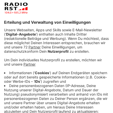
Niestegge. Auf dem Feld spielt Steve im zentralen
Mittelfeld - als Sechser, Achter oder Zehner.
Veröffentlicht:
Mittwoch, 04.12.2019 10:49
Anzeige
Der ehemalige Fußball-Profi, der aus der Jugend des
Traditionsvereins FC Hansa Rostock stammt, spielte
unter anderem für den VfB Lübeck in der 2. Bundesliga.
Nach Stationen bei mehreren Vereinen - auch in der
RADIO RST-Region beim SV Emsdetten 05 - wechselt
er zur Halbserie von Amisia Rheine aus der Kreisliga
zum SC Hörstel in die Bezirksliga. Mit seiner Erfahrung
und spielerischen Qualität möchte er den Hörstelern
im Abstiegskampf helfen, um die Klasse zu halten. Jan
und seine Mannschaft stehen aktuell auf dem
vorletzten Tabellenplatz.