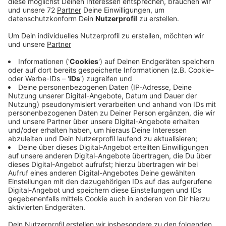
Dr. Britta Jüngst
vom Mathias Spital in Rheine.
Veröffentlicht:
Dienstag, 02.02.2021 11:05
Anzeige
Die Corona-Zahlen haben sich zwar teilweise
stabilisiert und doch sterben noch immer jeden Tag
Hunderte Menschen an oder mit dem Coronavirus. Wir
sehen oft nur die Zahlen und nicht die emotionalen
Geschichten dahinter: Wie geht es den Sterbenden
und auch den Angehörigen? Wie hat sich die Situation
insgesamt verändert? RADIO RST-Redakteur Jan
Niestegge hat sich mit Dr. Britta Jüngst unterhalten.
Anzeige