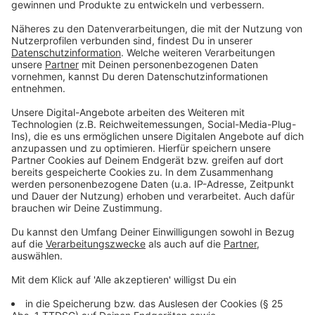
"Welt" sagte. Auch Grünen-Fraktionsvize Konstantin
von Notz sieht Handlungsbedarf. Innen-
Staatssekretär Stephan Mayer (CSU) hingegen sagte:
"Ich sehe keine unmittelbare Notwendigkeit, aufgrund
dieses einen zugegebenermaßen unerträglichen und
beschämenden Vorfalls, die Bannmeile um den
Reichstag zu erweitern oder die Regelungen zu
verschärfen."
Anzeige
Nach Polizeiangaben hatten am Samstagabend etwa
300 bis 400 Demonstranten Absperrgitter am
Reichstagsgebäude überrannt und sich triumphierend
und lautstark vor dem verglasten Besuchereingang
aufgebaut. Dabei wurden vor dem Herzstück der
Demokratie auch schwarz-weiß-rote Reichsflaggen
geschwenkt. Nach einer Weile bekamen die drei ersten