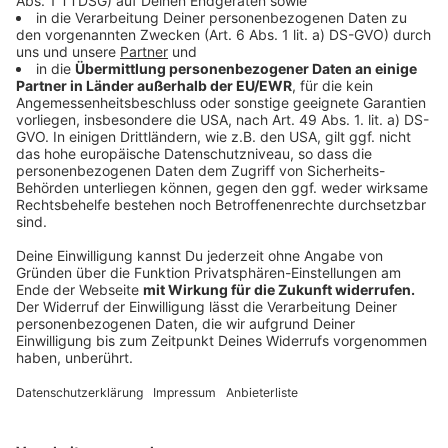
Polizisten Verstärkung, und die Beamten drängten die
Menschen auch mit Pfefferspray zurück.
Anzeige
Zuvor hatten nach Schätzungen der Polizei knapp
40.000 Menschen aus ganz Deutschland weitgehend
friedlich auf der Straße des 17. Juni gegen die Corona-
Politik demonstriert. Insgesamt waren laut Polizei
noch deutlich mehr Demonstranten bei weiteren
Veranstaltungen in der Innenstadt unterwegs. Am
Rande kam es zu Stein- und Flaschenwürfen von
"Reichsbürgern" und Rechtsextremisten auf Polizisten.
Anzeige
316 Festnahmen, 131 Anzeigen