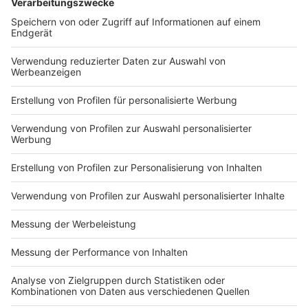
Anzeige
Bei den Demonstrationen wurden laut Polizei am
Samstag 33 Polizisten verletzt. 316 Menschen
wurden festgenommen, 131 angezeigt. Insgesamt
waren 3000 Polizisten eingesetzt.
Anzeige
Corona-Gegner scheiterten am späten Sonntagabend
mit dem Versuch, beim Bundesverfassungsgericht ein
Protestcamp auf der Straße des 17. Juni
durchzusetzen. Zuvor hatte bereits das
Oberverwaltungsgericht Berlin ein Verbot der
Versammlungsbehörde bestätigt. Die Karlsruher
Richter sahen den Infektionsschutz nicht
gewährleistet.