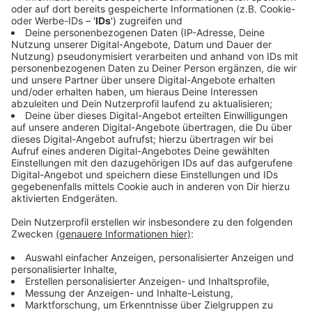
er aber auch: "Mit Besonnenheit und einem klare
Grenzen setzendem Konzept konnte die Polizei an
vielen Stellen in der Stadt Schlimmeres verhindern."
Anzeige
CSU und Grüne wollen Demonstrationen vor
Bundestag beschränken
Anzeige
Bundespolitiker von CSU und Grünen regten an, die
Beschränkungen für Demonstrationen in unmittelbarer
Nähe des Bundestags zu erweitern. Der CSU-
Rechtspolitiker Volker Ullrich schlug vor, das faktische
Demonstrationsverbot nicht mehr nur auf die
Sitzungstage des Parlaments zu beschränken - "mit
der Möglichkeit Ausnahmen zuzulassen", wie er der