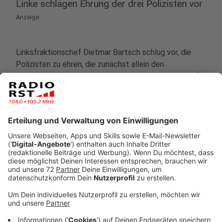
Linke schlagen Ehrung der drei Polizisten vor
Anzeige
Linksfraktionschef Dietmar Bartsch schlug vor, die
Polizisten zu ehren, die zunächst allein den
Parlamentseingang geschützt hatten. Mit Bezug auf
einen der drei, der sich der Menge ohne Helm
entgegengestellt hatte, sagte er im ZDF: "Das ist
eigentlich jemand, der ein Bundesverdienstkreuz
verdient hat."
Anzeige
Müller will nun "auswerten, wie das Einsatzkonzept der
Polizei verbessert werden kann". Auf Twitter schrieb