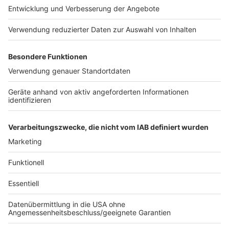
Anzeige
Bundestagsvizepräsident Thomas Oppermann riet
davon ab, die vielfach gezeigten Reichsflaggen zu
verbieten. Die mit Hakenkreuz seien verboten, sagte
er der "Rheinischen Post" (Montag). "Alle Varianten und
Spielarten dieser Flagge strafbewehrt zu verbieten
wäre unverhältnismäßig und kein geeignetes
Instrument zur Bekämpfung rechten Gedankengutes."
Anzeige
Anzeige