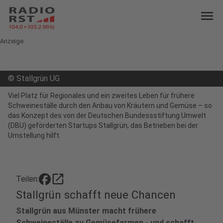
menu
Anzeige
©
Stallgrün UG
Viel Platz für Regionales und ein zweites Leben für frühere
Schweineställe durch den Anbau von Kräutern und Gemüse – so
das Konzept des von der Deutschen Bundessstiftung Umwelt
(DBU) geförderten Startups Stallgrün, das Betrieben bei der
Umstellung hilft.
open_in_new
Teilen:
Stallgrün schafft neue Chancen
Stallgrün aus Münster macht frühere
Schweineställe zu Gemüsefarmen - und schafft