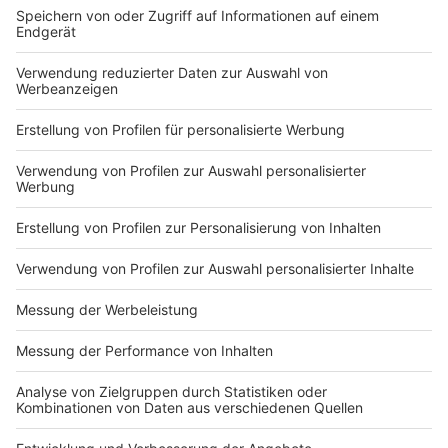
Gewächshausproduktion. Vielmehr ergänzt er
bestehende Formen der Landwirtschaft. Der Vorteil:
Kräuter und Gemüse lassen sich unabhängiger von
Wetter, Jahreszeit und Klima regional erzeugen. Für
Höfe entsteht damit nicht nur mehr
Planungssicherheit, sondern auch die Chance auf ein
weiteres, zukunftsfähiges Einkommen. Mit der
Förderung unterstützt die DBU damit ein Modell, das
ökologische und wirtschaftliche Interessen verbindet:
weniger Leerstand, mehr regionale Lebensmittel und
neue Perspektiven für landwirtschaftliche Betriebe.
Anzeige