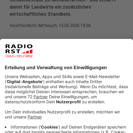
damit für Landwirte ein zusätzliches
wirtschaftliches Standbein.
Veröffentlicht:
Mittwoch, 13.05.2026 14:36
Anzeige
Startup aus Münster macht Schweineställe
zu Gemüsefarmen - 125.000 Euro Förderung
für regionale Produktion und neue Einnahmen
Anzeige
Das Münsteraner Startup Stallgrün will ehemalige
Schweineställe in moderne Gemüsefarmen verwandeln
- und bekommt dafür 125.000 Euro Förderung von der
Deutschen Bundesstiftung Umwelt (DBU) mit Sitz in