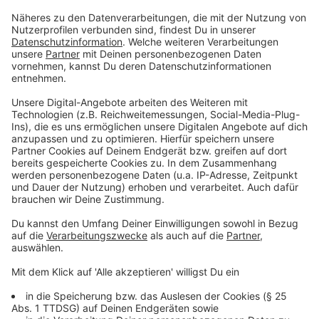
landwirtschaftlichen Betrieben eine zusätzliche
Einnahmequelle eröffnen können.
Anzeige
©
Stallgrün UG
Anbau statt Leerstand: Die Stallgrün-Gründer
Thorsten Lansmann-Niehaus und Judith Ryll wollen
ehemaligen Landwirtschaftsbetrieben mit
Schweinehaltung eine neue, wirtschaftliche
Perspektive geben
Anzeige
Indoor Farming als zusätzliches Standbein
für Höfe
Anzeige