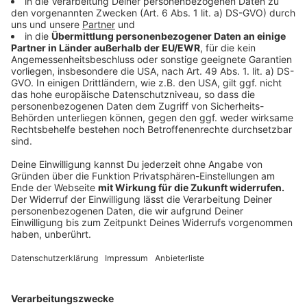
Im Mittelpunkt steht eine automatisierte Anlage, die
Bewässerung, Düngung, Belichtung und Klimatisierung
steuert. Nach Angaben von Stallgrün lief das System
in den vergangenen zwei Jahren schon erfolgreich auf
einer Pilotfarm. Ergänzend dazu hat das Startup für
verschiedene Kräuter- und Gemüsearten
Anbauprotokolle entwickelt. Sie geben vor, wie man
Saatgut, Erde, Dünger, Licht und Bewässerungszyklen
optimal einsetzt. Für Landwirtinnen und Landwirte soll
der Einstieg damit möglichst einfach werden. Stallgrün
liefert nicht nur die Technik, sondern unterstützt
Betriebe auch bei Vermarktung, Materialbeschaffung
und organisatorischen Fragen. So soll aus
leerstehenden Stallgebäuden ein zusätzliches
Geschäftsfeld werden, das Höfe wirtschaftlich breiter
aufstellt. Nach Einschätzung der Gründer ersetzt der
Anbau im Stall weder Freiland- noch