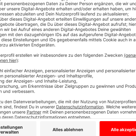
Die Stadt Münster bittet Hundebesitzerinnen und -b
fernzuhalten und sie vom Trinken des Wassers abzu
Kontakt mit dem Wasser möglichst gering halten und 
vermeiden“, teilt die Stadt mit. Die Cyanobakterien 
Beispiel im Bereich der Freitreppe an den Aasee-Kuge
verfärbt. Die Stadt weist in einer Mitteilung weiter 
der Westholtschen Wiese liegt stromabwärts des Aa
Blaualgen-Konzentrationen auf. Die Verhaltenshinwei
Auch im Torfmoorsee in Hörstel wurde gestern (Diens
Konzentration der Blaualgen festgestellt. „Blaualgen 
Gewässern und sind bei einer normalen Konzentration 
Vermehrung können die Erreger jedoch zu Gesundheits
Hautreizungen oder gar Atemnot führen, dies insbeso
und Menschen mit geschwächtem Immunsystem“, teilt
Gesundheitsamt des Kreises Steinfurt rät deshalb 
Anzeige