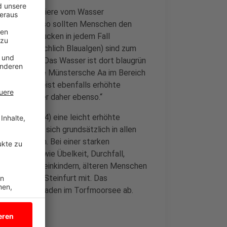
esitzer, die Tiere vom Wasser
halten. „Ebenso sollten Menschen den
ein Verschlucken in jedem Fall
(umgangssprachlich Blaualgen) sind zum
ln sichtbar. Das Wasser ist dort blaugrün
darauf hin: „Die Münstersche Aa im Bereich
sees und weist ebenfalls erhöhte
se gelten hier daher ebenso.“
tag 16.07.24) eine leicht erhöhte
[…] befinden sich grundsätzlich in allen
ungefährlich. Bei einer starken
störungen wie Übelkeit, Durchfall,
ndere bei Kleinkindern, älteren Menschen
 der Kreis Steinfurt mit. Das
erstmal vom Baden im Torfmoorsee ab.