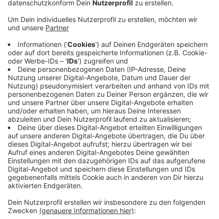
Anzeige
Der 53-Jährige aus Schleswig-Holstein hat laut
Anklage einen neun Jahre alten Jungen schwer sexuell
missbraucht. Bei dem Opfer handelt es sich um den
Ziehsohn des Hauptbeschuldigten. Die Verteidigung
sprach sich für eine angemessene Strafe aus, ohne
jedoch ein konkretes Strafmaß zu nennen. Das Urteil
wird Freitag fallen. Parallel zu diesem Prozess, läuft
auch das Verfahren gegen den 27-jährigen
mutmaßlichen Haupttäter und weitere Angeklagte.
Bundesweit wird gegen mindestens 20 Beschuldigte
ermittelt.
Anzeige