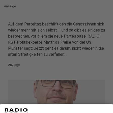
Anzeige
Auf dem Parteitag beschäftigen die Genoss:innen sich
wieder mehr mit sich selbst – und da gibt es einiges zu
besprechen, vor allem die neue Parteispitze. RADIO
RST-Politikexperte Matthias Freise von der Uni
Münster sagt: Jetzt geht es darum, nicht wieder in die
alten Streitigkeiten zu verfallen.
Anzeige