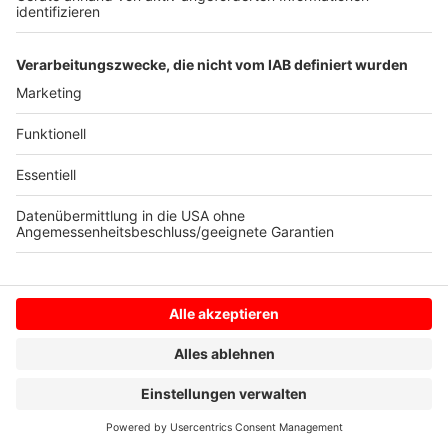
Jusos an der Basis – und der designierte Parteichef
Anfang 40 – da weht ein neuer Wind im Willy Brand-
Haus.
Anzeige
Anzeige
Anzeige
Anzeige