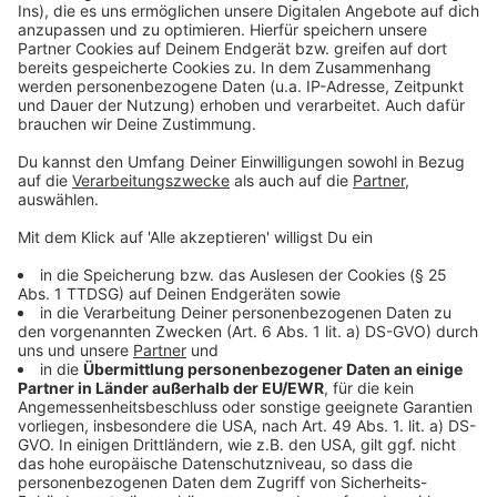
Eine Garantie, dass es weiter Friede, Freude,
Eierkuchen in der SPD gibt, ist das nicht. Vor allem
jetzt nicht, wo mit Ex-Juso-Chef Kevin Kühnert
jüngere Themen mehr Gewicht bekommen. Kühnert
hat die SPD monatelang vor sich hergetrieben, damit
sie moderner wird. Dann wurde es ruhiger um ihn und
die SPD hat die Wahl gewonnen. Beim SPD-Parteitag
steht Kühnert als Generalsekretär zur Wahl. Dass
neben dem Partei-Linken Kühnert der eher Rechte
Lars Klingbeil Aussicht auf den Posten des Partei-
Chefs hat, ist für den Juso-Chef im Kreis Steinfurt,
Christian Ludewig, kein Widerspruch, sondern bildet
eher die Breite der Partei ab.
Anzeige