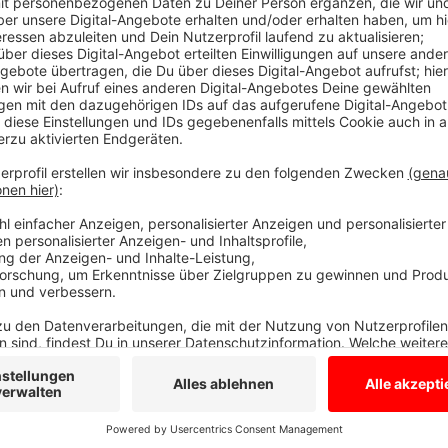
Auch in der Coronakrise haben viele Firmen vor, Azubi
Industrie- und Handelskammer in Münster. Vielen Bew
der Suche nach einem Ausbildungsplatz. Experten de
Unternehmen und Eltern nun per Telefon-Hotline. Es 
Vorstellungsgespräche per Videokonferenz laufen. D
und 15 Uhr unter 0251/ 707 555 zu erreichen.
Anzeige