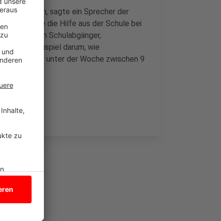
s einzustellen, sagte ein Sprecher der
erbern fehle die Hilfe aus der Schule bei
r IHK beraten Schulabgänger,
geht zum Beispiel darum, wie
ie Hotline ist unter der Woche zwischen 9