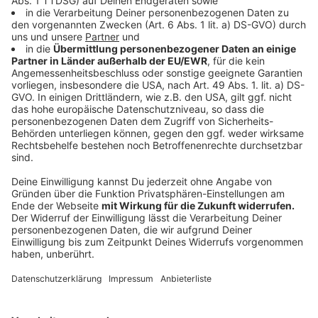
Anzeige
Das gesamte Interview jetzt im neuen
Podcast "Corona. Und jetzt?" abrufbar
Anzeige
Auf diese und viele weitere Fragen - wie zum Beispiel
was mit Kindern passiert, deren Familienmitglieder zu
Risikogruppen gehören - ging Yvonne Gebauer ein. Das
Interview in voller Länge mit der Schulministerin
Nordrhein-Westfalens gibt es exklusiv in der neuen
Folge des Podcasts "Corona. Und jetzt?" zu hören und
ist überall dort abzurufen, wo es Podcasts gibt.
Anzeige