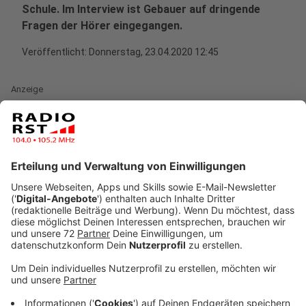
Schule. Im Interview ist Gebauer auf dringende
Fragen der Hörer eingegangen.
Veröffentlicht:
Donnerstag, 23.04.2020 12:45
Anzeige
Yvonne Gebauer (FDP, 53) hat sich zu folgenden
Themenbereichen rund um die Entscheidung der
Landesregierung, die Schulen in Zeiten der Corona-
Pandemie ab Ende April schrittweise wieder zu öffnen,
geäußert: Die Organisation zur Wiedereröffnung der
Schulen, konkrete Hygienemaßnahmen in den Schulen
und der Umgang mit Risikogruppen.
Anzeige