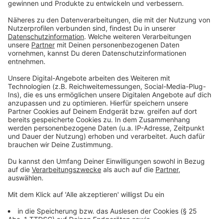
Sicheheitssabstand in Klassenräumen,
fehlende Hygiene in Schulen
Anzeige
Hörerinnen und Hörern bemängeln den schlechten
Hygienenzustand in vielen Schulen in NRW, die von der
Regierung jahrelang in Kauf genommen wurden. Wie
also sollen betroffene Schulen binnen weniger Tage
die Vorgaben erfüllen können? Gebauer darauf: Ich
weiß, dass es Schulen gibt, die sich in desaströsem
Zustand befinden. [...] Wir haben eine Garantie gegeben,
dass Schulträger über die Bezirksregierung Münster
Material für die Hygiene käuflich erwerben können."
20000 Liter Desinfektionsmittel, 1 Mio Schutzmasken
und mobile "Handwaschmöglichkeiten" stünden bereit.