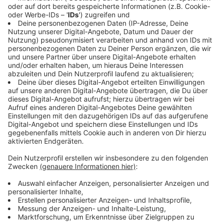
Warum müssen Real- und Hauptschüler
verpflichtend in die Schule?
Anzeige
Eine Frage von Hörerin Daniela M. lautete
beispielsweise, weshalb seit dem 23. April Abiturienten
nicht verpflichtend in den Unterricht gehen müssen,
Schüler der Haupt- und Realschulen allerdings schon.
Gebauer erklärt, dass Abiturienten nach den
Osterferien keinen regulären Unterricht mehr gehabt
hätten. "Sie wären eigentlich mit Prüfungen am 21.
April gestartet. Haupt- und Realschüler, die vor
Prüfungen stehen, hätten jetzt regulär Unterricht. Den
erteilen wir – wenn möglich in allen Fächern, ansonsten
in den Kernfächern Deutsch, Mathe oder Englisch."
Anzeige