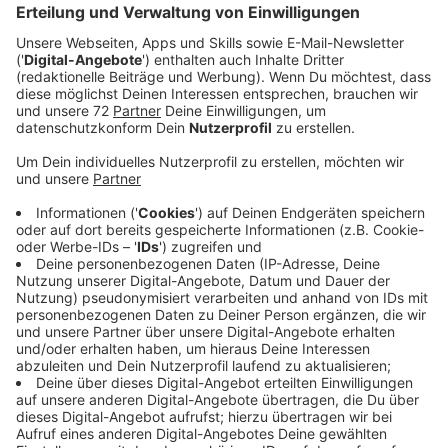
Anzeige
Emsdetten bekommt ein Schnelltestzentrum
gegenüber der Feuerwache. Geplant ist, dass dort am
22. März drei Teststraßen in Betrieb gehen, zwei für
Autos und eine für Fußgänger- und Radfahrer*innen.
Tests sind nur mit vorheriger online-
Terminvereinbarung möglich. Die Internetadresse wird
rechtzeitig bekannt gegeben.
Anzeige
Detailplanung, sobald Genehmigung da ist
Anzeige
Das Testzentrum ist beim Kreis Steinfurt beantragt,