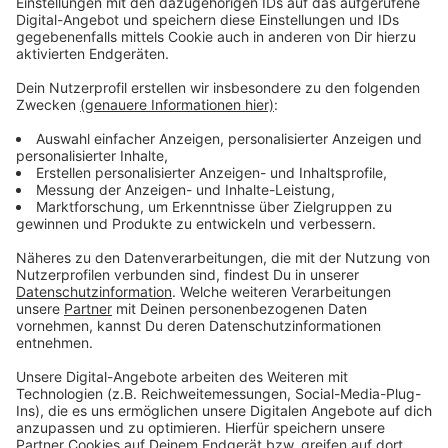
die Genehmigung steht noch aus, soll aber bis
spätestens Freitag vorliegen, teilt die Stadt mit.
Danach gehe es in die Detailplanung und konkrete
Vorbereitung. Warten bis zum Testergebnis wird vor
Ort wird nicht möglich sein. Das Ergebnis kommt per E-
Mail. Sollte der Schnelltest positiv sein, wird das
Ergebnis an den Kreis Steinfurt weitergeleitet und
der/die Getestete wird aufgefordert, sich
schnellstmöglich wegen eines PCR-Tests an den
Hausarzt/die Hausärztin zu wenden.
Anzeige
Vorläufige Öffnungszeiten
Anzeige
Da die Nachfrage nicht einzuschätzen ist, gibt es