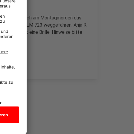
 Sie hat vermutlich am Montagmorgen das
ennzeichen EL-LM 723 weggefahren. Anja R.
aar und trägt eine Brille. Hinweise bitte
rmissten.