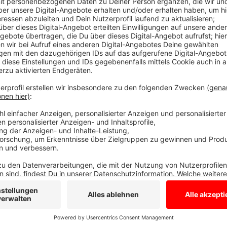
In Salzbergen wird die 54-jährige Anja R. vermisst.
Haus verlassen und ist mit ihrem blauen Golf mit K
ist 1,65 bis 1,70 Meter groß. Sie hat langes braunes H
an die Polizei Lingen.
Tel: 0591 870.
Zum Foto der Ve
Anzeige