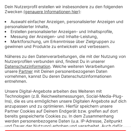
„Schule der Zukunft“ – das sind Schulen, die sich
besonders im Bereich Bildung für nachhaltige
Entwicklung (BNE) engagieren. 82 Gruppen von
Schulen, die zu diesem Bereich gehören, waren 2024
Gast in den Saerbecker Energiewelten. „Das ist ein
Ergebnis, auf das wir im gesamten Team stolz sind“,
sagt ASL-Leiterin Gabriele Droste. Gleichzeitig stoße
der Außerschulische Lernstandort damit langsam an
die Kapazitätsgrenzen.
Anzeige
Anzeige