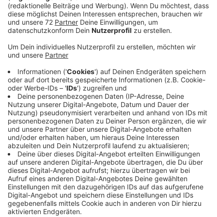
Veröffentlicht:
Mittwoch, 29.01.2025 07:15
Anzeige
„So viele bildungshungrige Schülerinnen und Schüler
und Erwachsene wie noch nie haben also im Jahr 2024
die Saerbecker Energiewelten besucht“, teilt die
Gemeinde Saerbeck mit. Im Vergleich zum Jahr 2023
hat sich die Anzahl der Teilnehmenden stark erhöht.
Das gilt auch für die Zahl der Teilnehmerinnen und
Teilnehmer von Kooperationspartnern. Das sind
Schulen, mit denen die Saerbecker Energiewelten
besonders intensiv zusammenarbeiten. Dazu gehören
die Ludgerus Grundschule in Wettringen, die
Alexander-von-Humboldt-Schule aus Mesum
(Sekundarschule) und das Gymnasium Remigianum aus
Borken. Diese drei Schulen tragen das Prädikat