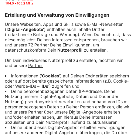
Sport und Musik im Ruhrgebiet
Anzeige
Bereits im Sommer 2015 und 2017 haben die Ruhr
Games mit der Mischung aus olympischen Disziplinen,
Actionsport und Konzerten mehrere zehntausend
Besucher aus der Region und ganz Europa begeistert.
Vom 20.-23. Juni verwandelt sich der Landschaftspark
Duisburg-Nord in einen Schauplatz für 17
Sportwettkämpfe. Ein Mix aus
Leistungssportturnieren, Sportshows und offenen
Wettbewerben verspricht ein Sportprogramm voller
Action, Spannung und Emotionen. Mit Dabei sind unter
anderem Cro und Bosse mit Shows. Das ganze
Programm
gibt es hier!