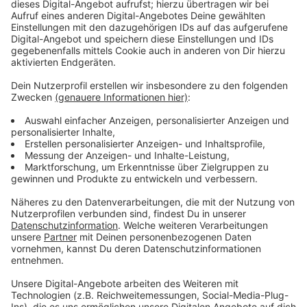
Anzeige
Leonie Kockel
Anzeige
Anzeige
Die 19-Jährige Leonie Kockel spielt für Borussia
Dortmund Handball und ist Botschafterin für die Ruhr
Games 2019. Ihr nächstes großes Ziel nach mehreren
Titeln mit den Junioren: Die 1. Handballbundesliga. Im
Interview gibt sie den Moderatoren ein bisschen
Nachhilfe in Sport.
Anzeige