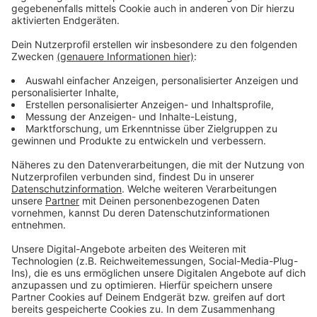
Wir benötigen Ihre
Zustimmung, um den YouTube
Video-Service zu laden!
Wir verwenden einen Service eines
Drittanbieters, um Videoinhalte
einzubetten. Dieser Service kann
Daten zu Ihren Aktivitäten
sammeln. Bitte lesen Sie die
Details durch und stimmen Sie der
Nutzung des Service zu, um dieses
Video anzusehen.
Mehr Informationen
Robin Schulz feat. Alida – In Your Eyes (Official Music
Video)
Akzeptieren
Anzeige
powered by
Usercentrics Consent