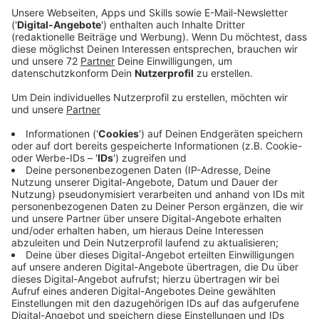
Die Stimme auf "In Your Eyes" kommt diesmal von der
28-jährigen Norwegerin Alida. Letzen Sommer zog sie
aus Norwegen weg nach Los Angeles. Damals schrieb
sie auch den Song. "Es war einer dieser Songs, die sich
quasi von selbst schreiben. Ich fühlte den Song
praktisch das gesamte Jahr über, wusste jedoch bis
dahin nicht, wie ich es am besten artikulieren soll.
Robin Schulz hörte den Song und erweckte ihn zum
Leben ... Ich hoffe, er berührt die Menschen so, wie er
mich berührt hat." Robin Schulz über "In Your Eyes":
"Exakt so stelle ich mir den Start in ein neues Jahr vor.
Ich liebe den Vibe des Tracks und freue mich sehr,
Alida an Bord zu haben. Diese Kollaboration ist der
Beginn eines aufregenden Jahres, ich kann es schlicht
nicht erwarten, loszulegen."
Anzeige