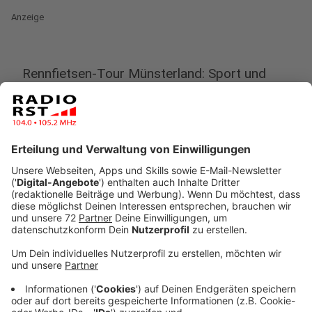
Anzeige
Rennfietsen-Tour Münsterland: Sport und
Solidarität für den guten Zweck
Anzeige
Von Sonntag bis heute (29.05. - 01.06.) sind etwa 40
Teilnehmerinnen und Teilnehmer der Rennfietsen-Tour
Münsterland 600 Kilometer durch das Münsterland
und die Niederlande gefahren. Am Sonntag erreichten
sie das Ziel auf dem Prinzipalmarkt in Münster – mit
einem beeindruckenden Ergebnis: 36.000 Euro
Spenden für Kinder in Not, ein Rekord in der
Geschichte der Tour.
Anzeige