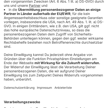
Angela Stähler den Sportlerinnen und Sportlern zu
ihrem Erfolg. Jochen Reidegeld, Gründer des
Netzwerks roterkeil, bedankte sich bei allen
Beteiligten für ihren Einsatz. Die Tour, die es dieses
Jahr zum 16. Mal gab, führte die Teilnehmenden von
Raesfeld-Erle durch das Münsterland bis in die
Niederlande und zurück.
Anzeige
Eindrücke und Ausblick
Anzeige
Eindrücke der Tour in Text, Bild und Video sind auf dem
offiziellen
Facebook-Kanal der Rennfietsen-Tour
zu
finden. Die nächste Ausgabe der Tour ist schon