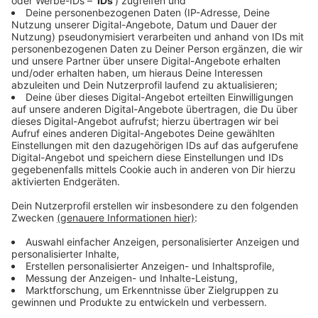
Starkes Zeichen für Solidarität
Anzeige
Tourleiter Joachim Wechner zeigte sich begeistert:
„Die Tour war in jeder Hinsicht ein Erfolg – sportlich
und vor allem menschlich. Gemeinsam haben wir ein
starkes Zeichen für Solidarität gesetzt. Der Rekord an
Spenden erfüllt uns mit Stolz und motiviert zum
Weitermachen.“ Die Spendensumme geht zu gleichen
Teilen an die Stiftung AGAPEDIA und den
Verein roterkeil Senden e.V., die sich für Kinder in Not
einsetzen.
Auch Kerstin Clev vom Münsterland e.V. lobte das
Engagement: „Wie stark Gemeinschaft und
Engagement im Münsterland miteinander verankert