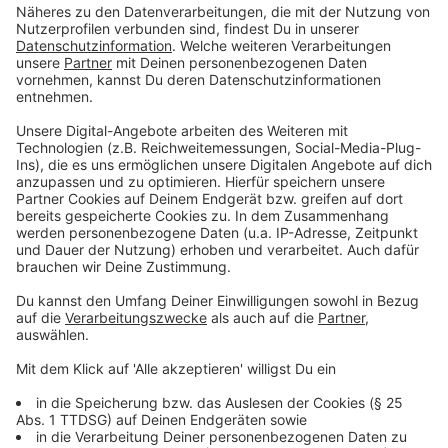
sind, zeigt die Rennfietsen-Tour. Wenn sportlicher
Einsatz und soziales Engagement so kraftvoll
zusammenkommen, entsteht echte Wirkung – für die
Region und darüber hinaus.“
Anzeige
Unterstützung und Dank
Anzeige
©
Organisationsteam Rennfietsen-Tour
Münsterland
Anzeige
Auf dem Prinzipalmarkt gratulierte Bürgermeisterin