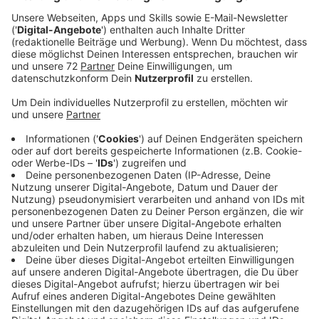
Veröffentlicht:
Mittwoch, 27.05.2020 10:29
Anzeige
Diese Urlaubssaison wird anders - egal, wie weit die
Beschränkungen noch aufgehoben werden. Auch an
den Flughäfen in NRW gelten die üblichen Regeln,
denen wir im Moment unterliegen: Maskenpflicht,
Mindestabstand und immer wieder desinfizieren. Auch
beim Gepäck gelten strengere Regeln. Am Flughafen
Düsseldorf zum Beispiel, kann man nur noch ein
Handgepäckstück mit in den Flieger nehmen. Und mit
einem sind auch Handtaschen oder kleine Rucksäcke
gemeint. Hat man eine Handtasche dabei, kann man
keinen kleinen Koffer mitnehmen und umgekehrt.
Daneben gibt es noch viele weitere Maßnahmen, die
allerdings auch von Airline zu Airline unterschiedlich