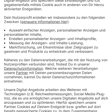
seien können. Vor dem Abflug sollte man also checken,
wie es sich bei dem Anbieter verhält.
Anzeige
Übersicht Regelungen an den Flughäfen
Anzeige
Flughafen Düsseldorf
Flughafen Köln/Bonn
Flughafen Weeze
Flughafen Münster/Osnabrück
Flughafen Paderborn-Lippstadt
Flughafen Dortmund