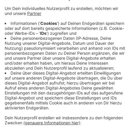
Münsters Oberbürgermeister Markus Lewe ist
eingeladen, Bundespräsident Frank-Walter Steinmeier
bei seiner bevorstehenden Italienreise zu begleiten.
Die Beiden treffen dort den italienischen
Staatspräsidenten Sergio Mattarella. Es geht darum,
die deutsch-italienische Verbundenheit in einer
schwierigen Zeit stärken, heißt es in einer Mitteilung.
Lewes Part als Vizepräsident des Deutschen
Städtetages ist dabei, mit italienischen
Bürgermeistern ins Gespräch zu kommen und dem
Netzwerk der deutsch-italienischen Partnerschaften
auch vor dem Hintergrund der aktuellen Corona-
Pandemie einen neuen Impuls zu geben.
Anzeige