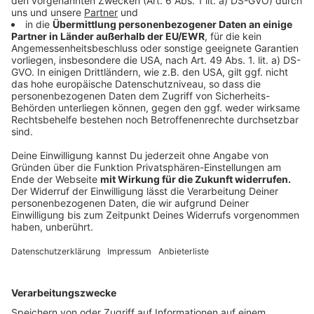
kommt, dass 30% der Beschäftigten auch Mehrarbeit
von zu Hause leisten, so die DGB.
Anzeige
Flexible Arbeitszeiten und Homeoffice sind
gerade für Eltern während der Pandemie
wichtig
Anzeige
Autohersteller wie Volkswagen und BMW, der
Versicherungsriese Axa oder der Chemiekonzern
Evonik haben solche Regelungen bereits eingeführt.
Beruflich ständig erreichbar zu sein, ist eine Frage der
Unternehmenskultur und der Arbeitsorganisation. Es
gibt auch viele Modelle, die Eltern in der Coronazeit