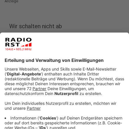
Anzeige
Wir schalten nicht ab
Anzeige
Kurz noch die Mails abrufen, den Kolleg*innen schnell
noch eine Nachricht schreiben und vor dem
Schlafengehen noch einen Blick auf die Termine der
nächsten Tage werfen: Selbst wenn der Feierabend
oder das Wochenende längst begonnen haben, sind
viele Beschäftigte für ihre Arbeitgeber*innen heute
noch online erreichbar oder lassen die Grenzen
zwischen Arbeit und Freizeit immer weiter
verschwimmen. Weil die digitale Dauerbelastung zu
gesundheitlichen Schäden führen kann, will das EU-
Parlament eine Gesetz für Feierabend entwickeln. Wir