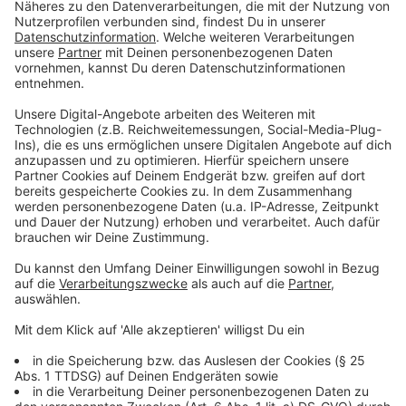
Anzeige
Erwartungen oft maßlos
Anzeige
Die Erwartungen der Arbeitgeber*innen an die
Erreichbarkeit der Mitarbeiter im Homeoffice und bei
mobiler Arbeit sind oft völlig übertrieben und maßlos.
Nach deutschem und europäischem Recht ist
eigentlich niemand verpflichtet, seinem Arbeitgeber
außerhalb der vereinbarten Arbeitszeit zur Verfügung
zu stehen. Und doch sind fast 40 Prozent der
Beschäftigten im Homeoffice immer erreichbar.
Arbeitsrechtler*innen warnen davor, dass sich dieser
Zustand auf Dauer auf die Pysche niederschlägt. Auch
das Privat- und Familienleben leidet darunter. Dazu