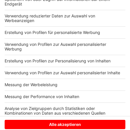
und im Homeoffice extrem weiterhelfen. Tagsüber
Zeit für die Kinder, am Abend dann für die Firma. Das
Europaparlament hat die EU-Kommission trotzdem
aufgefordert, für das Nicht-Erreichbar-Sein eine
gesetzliche Basis zu schaffen:Die zunehmende
Nutzung digitaler Technologien hat die Arbeitswelt
verändert und eine Kultur der ständigen Erreichbarkeit
geschaffen.
Anzeige
Anzeige
Anzeige