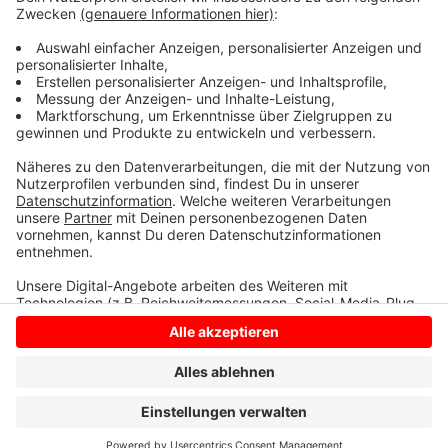
Brochterbeck ab. Er sieht vor, dass alle Azubis im
kommenden Jahr künftig mindestens 515 Euro im
Monat bekommen.
Anzeige
Anzeige
Anzeige
Anzeige