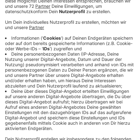
Anzeige
"Das ist ein guter Anfang, reicht für junge Leute aber
noch nicht, um auch da zu wohnen, wo ihr
Ausbildungsbetrieb ist," hieß es auf RADIO RST-
Nachfrage bei Ver.di im Münsterland. Die
Arbeitgeberseite kritisiert die Pläne als Eingriff des
Staates in die Tarif-Autonomie. "Mehr Geld steigert
auch nicht die Attraktivität bestimmter Berufe," sagt
beispielsweise der Geschäftsführer der
Kreishandwerkerschaft Steinfurt-Warendorf, Tischner.
Ein Maurer im dritten Lehrjahr verdiene schon heute
1.400 Euro im Monat. Trotzdem gebe es zu wenige
Maurer-Lehrlinge. Tischner findet es wichtiger, jungen
Leuten die Zukunfts-Chancen in den Berufen zu
zeigen.
Heute (15.05.19) stimmt das Bundeskabinett über den
Gesetzentwurf von Bildungsministerin Karliczek aus