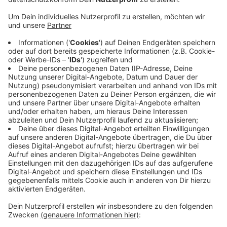
sie auf ihm Geld zu geben. Ohne Erfolg. Daraufhin
entwendete der Unbekannte zwei
Geldkassetteneinsaätze mit Münzgeld und
flüchtete anschließend mit einem dunklen PKW.
Der Mann war 40 bis 50 Jahre alt, 160 bis 170 cm
groß, hatte einen dunklen Haut-Teint und trug eine
schwarzen Schal, schwarze Mütze und weiße
Handschuhe.
Hinweise bitte an die Polizei Steinfurt unter der
Telefonnummer 02551 / 15-0.
Veröffentlicht:
Samstag, 07.09.2019 10:26
Anzeige