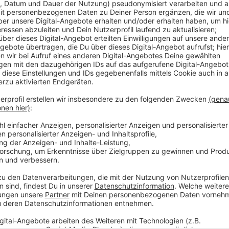
Wegen IT-Arbeiten wird das Rathaus in Tecklenburg
September ab 12 Uhr bis zum 2. Oktober bleibt es 
ist es wieder wie gewohnt geöffnet. „Diese Maßnah
Modernisierungsprozesses zur Verbesserung der städ
Sicherheit“, teilt die Stadt Tecklenburg mit.
Anzeige
Lengerich und der Kreis Steinfurt springen e
Anzeige
Die Verwaltung in Tecklenburg stellt nächste Woche 
Bestattungen aus. Wer zum Beispiel einen neuen Per
Stadtverwaltung in Lengerich. Sie ist unter der Hotl
Fragen rund um den Führerschein übernimmt der Kreis
Führerscheinstelle lautet: 02551 / 692999.