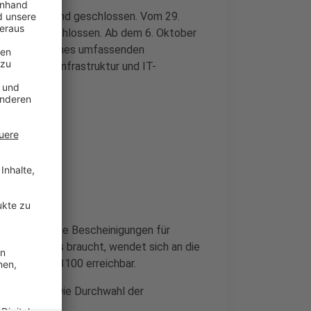
 vorübergehend geschlossen. Vom 29.
komplett geschlossen. Ab dem 6. Oktober
me ist Teil eines umfassenden
tischen IT-Infrastruktur und IT-
in
nur vorläufige Bescheinigungen für
sonalausweis braucht, wendet sich an die
ine 05481 / 33100 erreichbar.
 Steinfurt. Die Durchwahl der