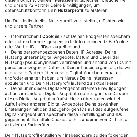
Veröffentlicht:
Donnerstag, 09.01.2020 10:02
Anzeige
Die deutschen Handballer starten heute Abend (18.15
Uhr/ZDF) in die Europameisterschaft. Gegner im
Auftaktspiel sind die Niederlande. Die deutsche
Mannschaft geht als klarer Favorit ins Duell. Die
RADIO RST-Region ist bei der EM auch vertreten. Der
Trainer des TV Emsdetten Kubes und TVE-Spieler
Mojzis sind für Tschechien dabei und trainieren die
Mannschaft oder spielen für sie. 4 Ex TVE-Spieler sind
im Kader der niederländsichen Nationalmannschaft.
Die Niederlande sind zusammen mit Deutschland in
Gruppe C. Auch im Kader der Österreicher ist ein
ehemaliger TVE-Spieler. Die Vorrunde der EM ist in
Österreich, Schweden und Norwegen. Die