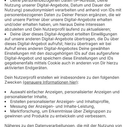
Osnabrücker Groß-Projekt
Anzeige
Einigung im Streit mit VW um das Lok-Viertel. Die
Hintergründe
.
Anzeige
13:54 Uhr - Greven sucht Pflegefamilien - der
Mangel ist kein Einzelfall
Anzeige
Jugendämter nehmen immer mehr Kinder aus ihren
Familien. Die ganze Geschichte
hier
.
Anzeige