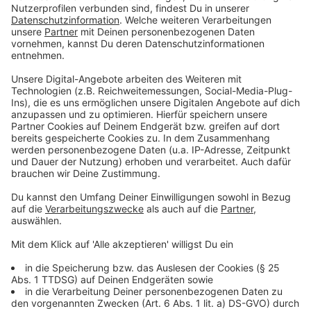
13:38 Uhr: 24 Orte – ein Kreis aus Laer!
Anzeige
Wir senden direkt von vor Eurer Haustür, jeden
Freitagnachmittag bei 24 Orte – ein Kreis. Heute geht
es nach Laer! Der erste Stopp: Der Milchhof Oskamp,
den uns unter anderem Tim empfohlen hat. Unter
anderem gibt es da ein Maislabyrinth. Schafft Kollegin
Christina Strunck es rechtzeitig aus dem Labyrinth?
Hört es live ab 14 Uhr!
Anzeige
07:48 Uhr - Spatenstich in Ibbenbüren