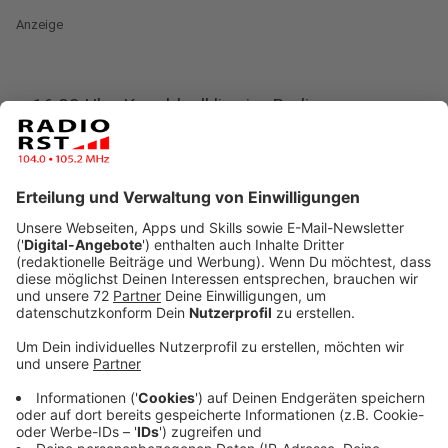
Anzeige
16:08 Uhr: Kegelduell live im Radio
Anzeige
„Ihr müsst auf jeden Fall zur Ratsschänke in Laer!“,
dieser Tipp kam wirklich oft aus der RADIO RST-
Community. Deswegen ist Christina Strunck jetzt vor
Ort und wird gleich live im Radio im Kegelduell gegen
Ratsschänken-Inhaber Aykut antreten. Wie es
ausgeht? Hört ihr ab 16.40h live bei RADIO RST.
Anzeige
14:53 Uhr - Ärger um Bebauungsplan für