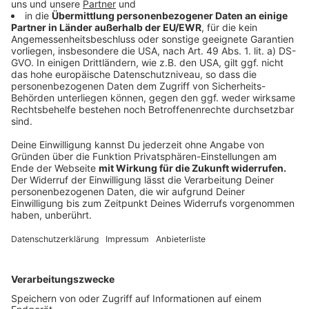
Anzeige
In Ibbenbüren startet Geberit den Bau eines neuen
Logistikzentrums im I-NOVA Park. Das Unternehmen
investiert rund 200 Millionen Euro. Die Einzelheiten sind
hier
.
Anzeige
Das ist heute wichtig
Anzeige
Seid ihr Team Camping oder nicht? So viele Leute
haben sich zu dem Thema bei uns gemeldet in
den Ferien. Chris aus Neuenkirchen versucht heute
Anti-Camper Sören vom Camping zu überzeugen!