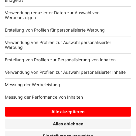
Night Light in Ochtrup, Kirmes in Wettringen und in
Hörstel… viel los in der Region! Was ist für euch
wirklich Luxus am Wochenende? Schreibt uns und
kommt live on air!
RADIO RST einschalten!
Anzeige
Anzeige
Anzeige
Anzeige