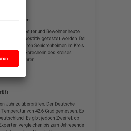
 Seniorenheim
n alle Mitarbeiter und Bewohner heute
tarbeiterin postitiv getestet worden. Bei
ch in den anderen Seniorenheimen im Kreis
agte uns eine Sprecherin des Kreises
 Reiserückkehrer.
rüft
ten Jahr zu überprüfen. Der Deutsche
ne Temperatur von 42,6 Grad gemessen. Es
utschland. Es gibt jedoch Zweifel, ob
 Experten vergleichen bis zum Jahresende