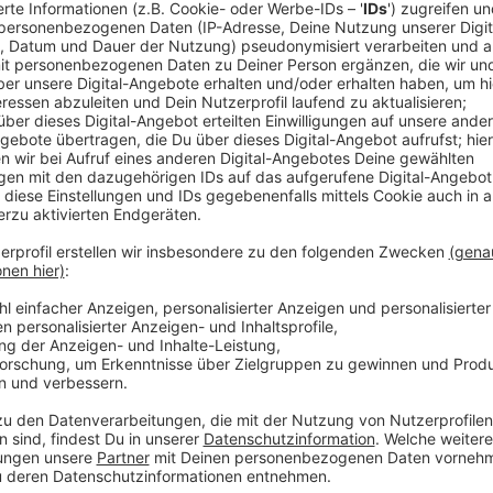
für eine Städtereise nach Münster. Auf 16 Seiten wir
Münster werden in dem Buch unter anderem Wien, Fl
Anzeige
14:01 Uhr - Region: Weniger Besucher in Museen
Die 18 Museen des Landschaftsverbands Westfalen-
rund 50 Prozent weniger Besucher als im gleichen Z
Pandemie waren die Museen fast zwei Monate gesch
kommen weniger Besucher in die Museen. Unter and
die Ansteckungsgefahr zu minimieren.
Anzeige
13:31 Uhr - Kreis Steinfurt: Aktuelle Corona-Zahl
Die Zahl der Corona-Fälle im Kreis Steinfurt bleibt 