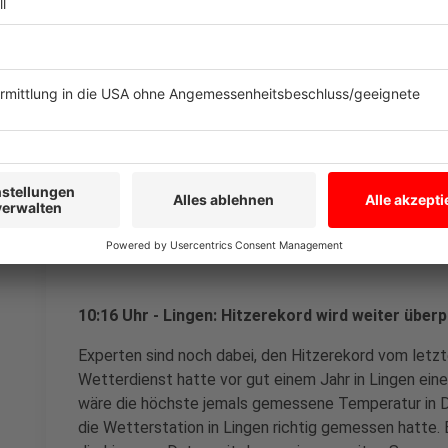
11:47 Uhr - Reckenfeld: Weitere Corona-Tests in
Im Seniorenheim Marienfried in Reckenfeld bekomme
nochmal einen Coroa-Test. Letzte Woche war eine Mi
allen anderen in dem Heim war der Test negativ. "Au
Steinfurt gibt es zurzeit keine bestätigten Fälle", s
Steinfurt. Alle Neuinfizierten der letzten Tage waren
Anzeige
10:16 Uhr - Lingen: Hitzerekord wird weiter überp
Experten sind noch dabei, den Hitzerekord vom letz
Wetterdienst hatte vor gut einem Jahr in Lingen ei
wäre die höchste jemals gemessene Temperatur in De
die Wetterstation in Lingen richtig gemessen hatte.