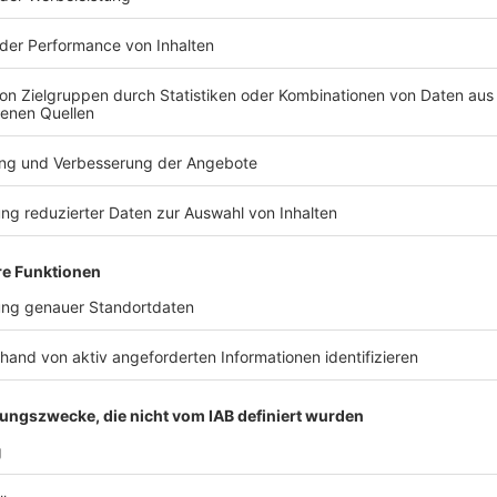
In Steinfurt: 1 Person (1)
In Tecklenburg: 0 Personen (0)
In Westerkappeln: 3 Personen (3)
In Wettringen: 2 Person (2)
Anzeige
13:08 Uhr - Münster: IG BAU fordert mehr Schutz
Die Industriegewerkschaft Bauen-Agrar-Umwelt forde
Forstwirtschaft. Nur so sei es möglich, die Wälder v
schützen. Nach Angaben des Bundeslandwirtschafts
68.000 Hektar Wald in NRW durch Schädlinge und ex
Landesregierung hat im Rahmen des Waldpakts eine M
bereitgestellt. Die Stellen sind befristet und reiche
Anzeige