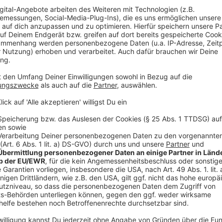
Lengerich positiv getestet worden. Ein Mensch aus R
Menschen an dem Corona-Virus erkrankt und in der I
Steinfurt sind aktuell Menschen nachweislich infizier
In Altenberge: 0 Personen (0)
In Emsdetten: 0 Personen (0)
In Greven: 2 Personen (2)
In Hopsten: 0 Personen (0)
In Hörstel: 1 Person (1)
In Horstmar: 0 Personen (0)
In Ibbenbüren: 0 Personen (0)
In Ladbergen: 0 Personen (0)
In Laer: 2 Personen (2)