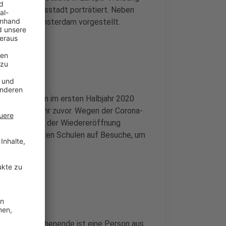
d die Friedensstadt porträtiert. Neben
orenz und Amsterdam vorgestellt.
Lippe hatten im ersten Halbjahr 2020
eitraum im Jahr zuvor. Wegen der Corona-
lossen. Seit der Wiedereröffnung
erem verzichten Schulen auf Besuche, um
en
stabil. Am Wochenende ist eine Person aus