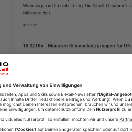
Wohnungen im Frühjahr fertig. Die Stadt Osnabrück z
Millionen Euro.
Anzeige
16:02 Uhr - Münster: Klimaschutzgruppen für UN-
Mehrere Klimaschutzorganisationen wie Fridays for 
eine Verschiebung des UN-Klimaschutzgipfels in Gl
wäre ein großer Rückschlag für den Klimaschutz. Bess
keine Zeit zu verlieren. Die Vereinten Nationen und 
den Gipfel um ein Jahr zu verschieben.
Anzeige
15:17 Uhr - Münster: Renommierter Verlag empfi
Der Dumont-Reiseverlag macht in seinem Buch "Die 