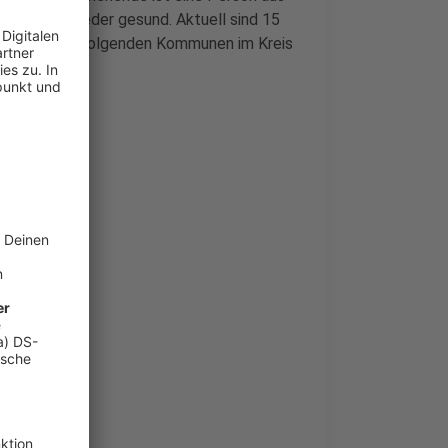
heine ist wieder gesund. Aktuell sind 15
solierung. In folgenden Kommunen im Kreis
t: