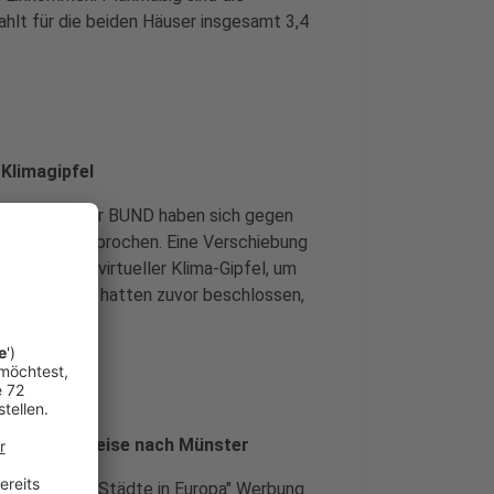
ahlt für die beiden Häuser insgesamt 3,4
Klimagipfel
Future und der BUND haben sich gegen
asgow ausgesprochen. Eine Verschiebung
er wäre ein virtueller Klima-Gipfel, um
Großbritannien hatten zuvor beschlossen,
ehlt Städtereise nach Münster
Entspannten Städte in Europa" Werbung