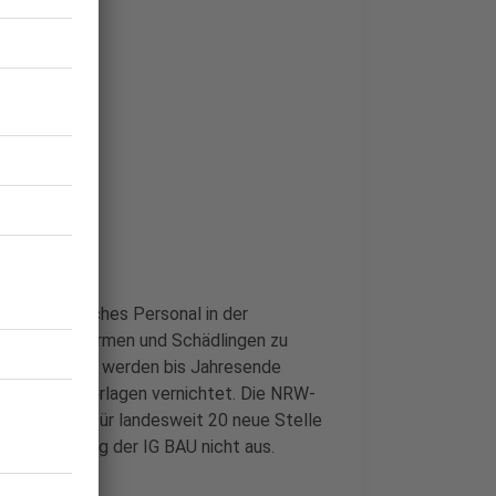
 für Wälder
rt zusätzliches Personal in der
or Dürren, Stürmen und Schädlingen zu
ministeriums werden bis Jahresende
treme Wetterlagen vernichtet. Die NRW-
illion Euro für landesweit 20 neue Stelle
n nach Meinung der IG BAU nicht aus.