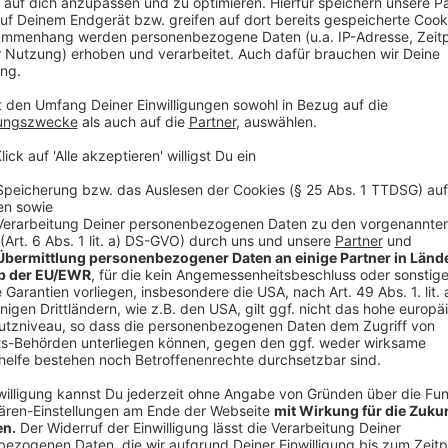
13:49 Neue Polizisten für Niedersachsen
Niedersachsen hat ab sofort fast 800 neue Polizist
erfolgreich an der Polizei-Akademie abgeschlossen. D
Personalstärkungsprogramms. Geplant ist das bis in 
zusätzliche Polizisten so ausgebildet sind.
Anzeige
11:50 Webcam im Standesamt Emsdetten
In Emsdetten haben Brautpaare ab sofort die Möglich
übertragen. Auf Wunsch werden Live-Bilder der Trau
Die Idee dahinter: Gäste, die nicht an der Hochzeit 
zu verfolgen. Die Webcam auf Hof Deitmar erstellt al
automatisch ins Internet.