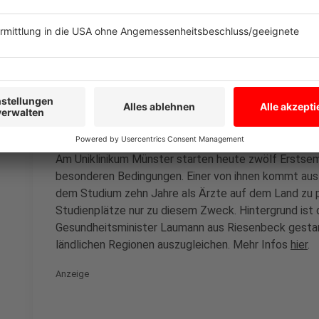
Grafschaft Bentheim und im Landkreis Emsland. Ges
eröffnet es heute. Fallmanager helfen als zentrale A
der Organisation der Betreuung.
Anzeige
06:50 neue Landärzte starten ihr Studium
Am Uniklinikum Münster starten heute zwölf Erstsem
besonderen Bedingungen. Einer von ihnen kommt aus G
dem Studium zehn Jahre als Ärzte auf dem Land zu pr
Studienplätze nur zu diesem Zweck. Hintergrund is
Gesundheitsminister Laumann aus Riesenbeck gestar
ländlichen Regionen auszugleichen. Mehr Infos
hier
.
Anzeige