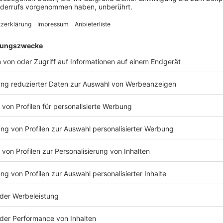
Anzeige
11:30 Klimaaktivisten besetzen Baum in Münster
In Münster haben Klimaaktivisten einen Baum vor d
Aktivisten von Fossil Free Münster fordern vom La
seine Aktienbeteiligung am Energiekonzern RWE aufz
Klimaaktivisten in ihrem Baumhaus. Erst am Wochene
Menschenkette eine symbolische Rote Linie auf de
Anzeige
10:10 Warnstreik im Schlosser-Handwerk
In NRW streiken heute Schlosser. Der zentrale Warn
Beschäftigten aus 19 Betrieben in NRW ist um 11 Uh
Schlosserhandwerk sind unzufrieden mit dem Angebot