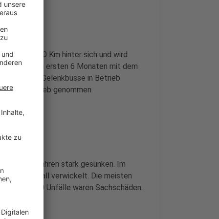
rsten 30.000 Km hinter sich und wird
werke nach den ersten 6 Monaten mit dem
twerke 13 E-Gelenkbusse in Betrieb
 2020 in Betrieb genommen.
vergangenen Jahren stark gesunken. Im
n einen Unfall verwickelt. Die meisten
ursacht - 450 Unfälle waren Sachschäden.