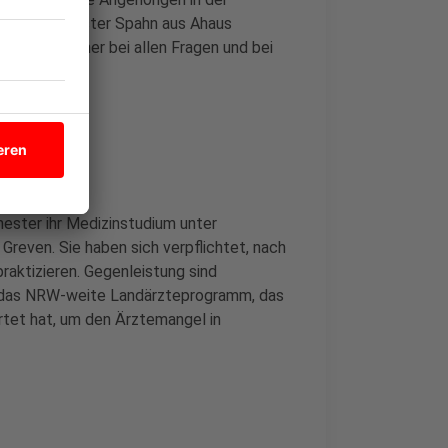
undheitsminister Spahn aus Ahaus
nsprechpartner bei allen Fragen und bei
ester ihr Medizinstudium unter
reven. Sie haben sich verpflichtet, nach
aktizieren. Gegenleistung sind
t das NRW-weite Landärzteprogramm, das
tet hat, um den Ärztemangel in