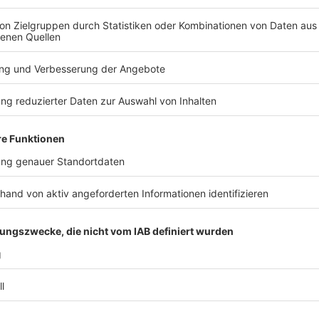
Metall Rheine. Die Gewerkschaft fordert sechs Proze
Prozent.
Anzeige
08:00 Kuscheln fürs Klima in Münster
In Münster kämpft die Stadt zusammen mit dem Ho
"Heizpilze". Ziel ist es, dass die klimaschädlichen H
Aktion "Kuscheln fürs Klima" fordert die Stadt Münst
aufzustellen, Decken an die Gäste zu verteilen. Das 
Anzeige
07:10 Pilotprojekt Pflege in Nordhorn
In Nordhorn startet heute das erste Pflegekompete
Zentrum ist ein Pilotprojekt und betreut Pflegebedür