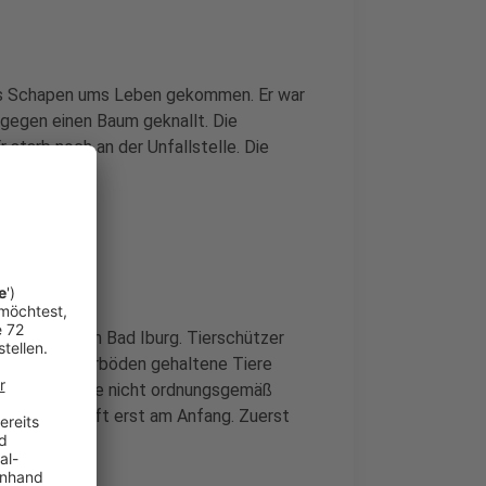
aus Schapen ums Leben gekommen. Er war
gegen einen Baum geknallt. Die
starb noch an der Unfallstelle. Die
nerbetrieb in Bad Iburg. Tierschützer
nd auf Gitterböden gehaltene Tiere
ass tote Tiere nicht ordnungsgemäß
tsanwaltschaft erst am Anfang. Zuerst