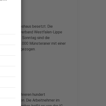
em LWL-Landeshaus besetzt. Die
ndwirtschaftsverband Westfalen-Lippe
ugeben. Seit Sonntag sind die
nde hatten 2.000 Münsteraner mit einer
r Promenade gezogen.
streik von mehreren hundert
r in Emsdetten. Die Arbeitnehmer im
 der Arbeitgeber, heißt es von der IG