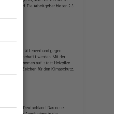
nt mehr Geld. Die Arbeitgeber bieten 2,3
tel und Gaststättenverband gegen
eizgeräte abgeschafft werden. Mit der
er die Gastronomen auf, statt Heizpilze
sei ein gutes Zeichen für den Klimaschutz.
nzzentrum in Deutschland. Das neue
ftige und ihre Angehörigen in der