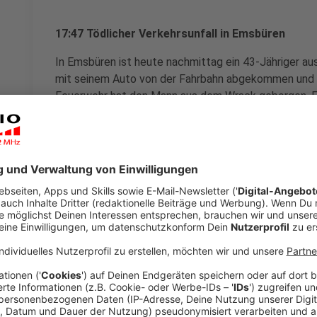
17:47 Tödlicher Verkehrsunfall in Emsbüren
In Emsbüren ist heute nachmittag ein 43-Jähriger 
mit seinem Auto von der Fahrbahn abgekommen und 
Feuerwehr hat den Mann aus dem Wrack geborgen. Er 
Polizei ermittelt.
Anzeige
17:05 Ermittlungen gegen Hühnerbetrieb
Die Staatsanwaltschaft ermittelt gegen einen Biohüh
hatten Videos vorgelegt, die zusammengepferchte u
zeigen. Versteckte Kameras hätten dokumentiert, d
entsorgt wurden. Die Ermittlungen stehen laut Staa
werde das Video-Material ausgewertet.