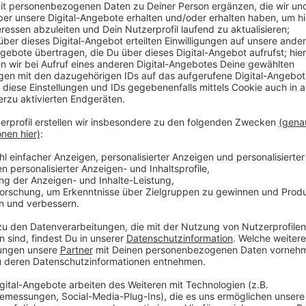
Anzeige
15:39 E-Bus-Wartungen
Die E-Bus-Flotte der Stadtwerke Osnabrück hat die e
jetzt geprüft. Ein Sprecher betont, dass die Stadt
E-Betrieb zufrieden sind. Ende März hatten die Stad
genommen. Fast 50 Busse sind bestellt und werden
Anzeige
15:37 Unfälle mit Straßenwärtnern
Die Zahl der Unfälle mit Straßenwärtern ist in den 
vergangenen Jahr wurden in NRW 517 Straßenwärter i
Unfälle wurden durch andere Verkehrsteilnehmer ver
Anzeige