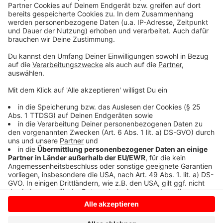
Details durch und stimmen Sie der
Nutzung des Service zu, um dieses
Video anzusehen.
Mehr Informationen
Purple Disco Machine, Sophie And The Giants -
Hypnotized (Visualiser)
Akzeptieren
Anzeige
powered by
Usercentrics Consent
Management Platform
Anzeige
Anzeige