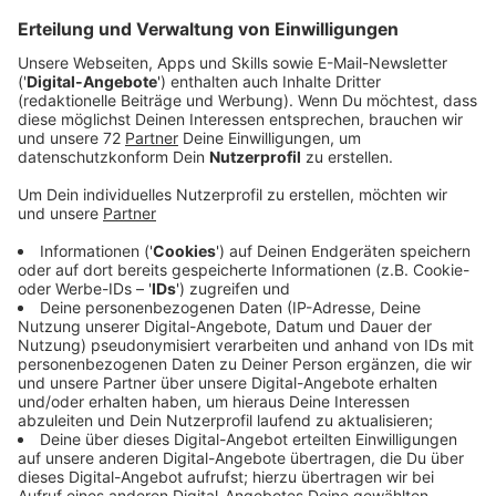
Veröffentlicht:
Donnerstag, 06.08.2020 13:07
Anzeige
Purple Disco Machine, der Künstlername des
deutschen Disco-House-Produzenten Tino aus
Dresden, ist bekannt für seinen Nu-Disco-Sound und
zahlreiche Remixe für Schwergewichte aus der Club
und Pop Szene. Mit "Hypnotized" läutet er nun eine
neue Ära ein. Mit der Hilfe des britischen Indie-
Newcomers Sophie and the Giants wird die sofort
einnehmende Melodie und die Basslinie, die zum
Synonym für so viele seiner Hits geworden ist, durch
deren Gesang ergänzt.
Anzeige