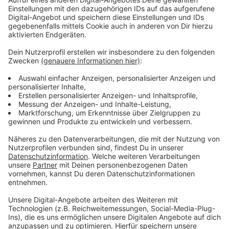
Mit über 250 Millionen Streams über seine bisherigen
Werke und einer aktuellen Serie von Remixen für Dua
Lipa, Mark Ronson oder Sir Elton John, schafft Purple
Disco Machine mit seinem eigenen Track eine
moderne und anspruchsvolle Sichtweise auf das
Jahrzehnt, das ihn selbst inspiriert hat.
Anzeige
Wir benötigen Ihre
Zustimmung, um den YouTube
Video-Service zu laden!
Wir verwenden einen Service eines
Drittanbieters, um Videoinhalte
einzubetten. Dieser Service kann
Daten zu Ihren Aktivitäten
sammeln. Bitte lesen Sie die