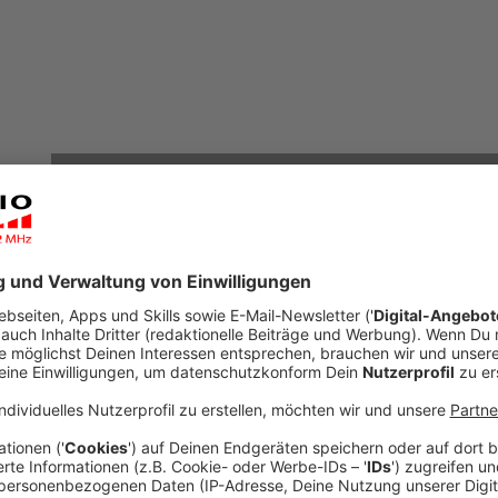
©
pxhere.com
Symbolbild
open_in_new
Teilen:
Prognose Landwirtschaft
Der
Landwirtschaftsverband schaut eher besorgt
sei es die Landwirtschaft mehr wert zu schätzen
Veröffentlicht:
Mittwoch, 08.01.2020 13:21
Anzeige