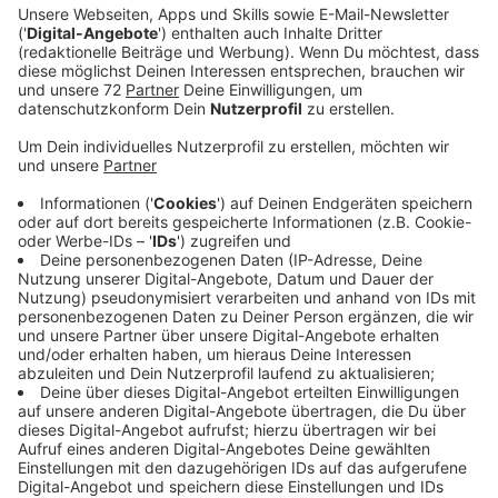
Am 25. Mai veranstaltet die Evangelische
Kirchengemeinde Ibbenbüren eine einzigartige
Pop-up-Trauung. Verliebte lassen sich spontan
segnen oder kirchlich trauen. Vier Locations rund
um die Christuskirche stehen zur Auswahl.
Interessierte sichern sich vorab online einen
Termin.
Anzeige
Einzigartige Trauungslocations
Anzeige
Zwischen 12.00 und 18.00 Uhr stehen vier besondere
Orte zur Verfügung: der Garten am Gemeindehaus, die