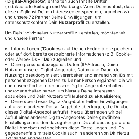
Anzeige
Was geht besser in...
Das ist unsere Reihe vor der
Kommunalwahl im September. Wir berichten aus allen
24 Orten im Kreis Steinfurt. Letzte Woche war
Emsdetten dran und Bürgermeister Kellner hat sich zu
den Tauben und der Frau, die sie versorgt, geäußert.
Ein großes Thema in Emsdetten. Trotz Verbot füttert
sie weiter. Für die Stadt Emsdetten ein großes
Ärgernis und eine große Belastung. RADIO RST hat
exklusiv mit der Frau gesprochen. Ein Podcast mit
RADIO RST-Redakteur Patrick Melz.
(Der Name der Frau ist der Redaktion bekannt.)
Anzeige