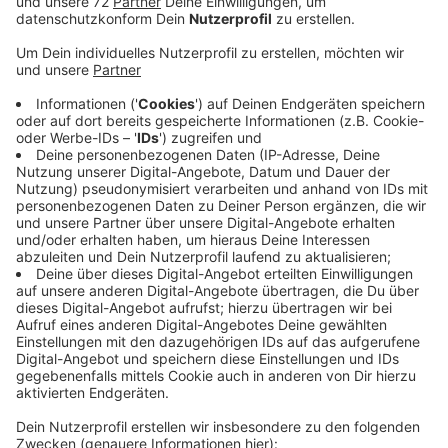
Anzeige
Das Problem ist den meisten bekannt: Sie haben im
Supermarkt eingekauft und dann keine Tasche dabei.
Die Lösung ist für viele die Plastiktüte. So eine
handelsübliche Tüte aus Plastik hat viele Vorteile, zum
Beispiel ist sie leicht, günstig und einfach zu
verstauen. Doch sie ist auch schlecht für die Umwelt.
Sie wird oft nur ein paar Mal verwendet und landet
dann nach kurzer Zeit im Müll. Da kommt einiges
zusammen, denn die Deutschen verbrauchen rund 1,6
Milliarden Plastiktüten pro Jahr. Deshalb hat der
Bundestag jetzt beschlossen, dass diese Tüten in 12
Monaten verboten sind. Die Entscheidung ist final,
sobald der Bundesrat das Gesetz durchgewinkt hat.
Dann sind jedoch nur Standardplastiktüten verboten,
die dünnen Obsttüten und auch stabile Mehrwegtüten
aus Plastik wird es weiterhin geben.