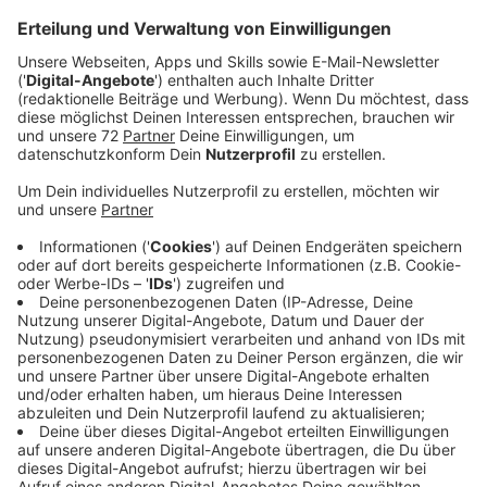
Seit mehr als drei Monaten sind die Zoos wegen
Corona geschlossen. Der Osnabrücker Zoo lädt
Donnerstag (18.02.2021) ab 15 Uhr 30 zu einer
Zooführung per Livestream ein. Den gestalten die
Zuschauer mit, indem sie Fragen stellen. Wer jedoch
etwas in den Live-Chat schreibt, benötigt dafür einen
YouTube- oder Google-Account.
Das ist das erste Mal, dass der Zoo so etwas
durchführt. Bisher sind auf YouTube oder Facebook
kurze Videos hochgeladen oder Instagram-Storys
veröffentlicht worden.
Zum kostenlosen Livestream geht es
hier.
Anzeige