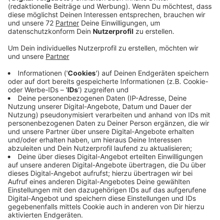
"Didn’t I" ist nach "Wanted" und "Rescue Me" die dritte
Single aus dem neuen Album der Band aus Colorado
Springs. Bei allen Songs merkt man mal wieder: Sänger
und Songschreiber Ryan Tedder hat ein echtes
Händchen für Hits. Gut, das ist jetzt auch keine neue
Erkentnis. Spätestens seit er für Beyoncé ihren Hit
"Halo" mitgeschrieben hat, ist klar: Der Mann kann
gute, eingängige Pop-Songs.
Anzeige
Wir benötigen Ihre
Zustimmung, um den YouTube
Video-Service zu laden!
Wir verwenden einen Service eines