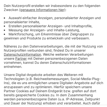
Drittanbieters, um Videoinhalte
einzubetten. Dieser Service kann
Daten zu Ihren Aktivitäten
sammeln. Bitte lesen Sie die
Details durch und stimmen Sie der
Nutzung des Service zu, um dieses
Video anzusehen.
Mehr Informationen
OneRepublic - Didn’t I (Official Music Video)
Akzeptieren
Anzeige
powered by
Usercentrics Consent
Management Platform
Anzeige