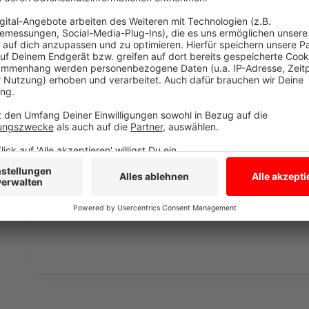
Pandemie noch längst nicht vorbei
Anzeige
Brunotte denkt, dass Corona uns auch nächstes Jahr
wieder mit niedrigeren Inzidenzen zu rechnen. Was 
hänge auch davon ab, ob weitere Virus-Varianten auf
Pandemie-Strategie gibt, würden Mutationen aus Lä
Zugang zu Impfstoffen haben. Wenn die reichen Länd
auch langfristig keinen Weg aus der Pandemie.
Anzeige