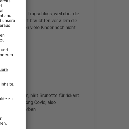
 gefährlicher Trugschluss, weil über die
en sei. Jetzt bräuchten vor allem die
f Jahren seien viele Kinder noch nicht
 sie fordern, hält Brunotte für riskant.
Gefahr von Long Covid, also
Menschen sterben.