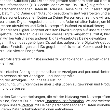
Die derzeitige Entspannung in der Bevölkerung sei ein
Feiertage weniger getestet und weitergemeldet word
Kleinsten Schutz und auch in der Altersgruppe ab fün
geimpft.
Anzeige
Brunotte: Durchseuchung keine gute Idee
Anzeige
Eine Durchseuchung, wie manche Wissenschaftler:innen
Auch bei leichten Verläufen bestehe immer noch die 
Langzeitfolgen der Erkrankung und es würden mehr 
Anzeige