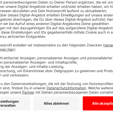
Es wird darum gehen, den ökologischen Fußabdruck z
Rainer Langkamp. Dazu gehörten mehr digitale Komm
vermeiden, weniger Dienstwagen und mehr E-Autos.
Anzeige
Geld für nachhaltige Dinge und Projekte
Anzeige
Auch der Kundenkontakt sei oft als Video-Beratung m
2035 CO2-neutral zu sein. Auch geschäftlich wird es
und Projekte gehen.
Anzeige