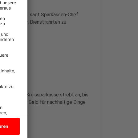
u verkleinern, sagt Sparkassen-Chef
unikation, um Dienstfahrten zu
öglich. Die Kreissparkasse strebt an, bis
 vor allem um Geld für nachhaltige Dinge