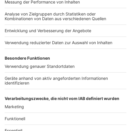
After-Show-Meile: Feiern bis in den Morgen
Anzeige
Ab ca. 00:00 Uhr – Gaststätte Bücker, Kock’s
Wirtshaus & Paddy’s Irish Pub
Wer nach dem Open-Air-Programm noch nicht genug
hat, kann auf der
After-Show-Meile
weiterfeiern. Drei
beliebte Lokalitäten laden dazu ein, die Nacht
ausklingen zu lassen – mit Musik, Drinks und
geselligem Ambiente. Hier wird der Festivalabend
nahtlos weitergeführt.
Anzeige