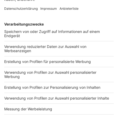
RADIO RST PARTYTRUCK – Bühne an der
Poststraße
Anzeige
Ab 20:00 Uhr – DJ Wacho live on Stage
Parallel zum Liveprogramm bei der RADIO RST-Party
am Kirchplatz bringt
DJ Wacho
den
lila RADIO RST-
Partytruck
zum Vibrieren. Der legendäre
LILABEDFORD
, bekannt von Großevents wie dem
Karpaten-Festival, sorgt mit seinen Beats für
ausgelassene Stimmung. Mit seiner Erfahrung,
Bühnenpräsenz und dem richtigen Gespür für den
Moment verwandelt er die Poststraße in eine
tanzende Festivalzone.
Anzeige