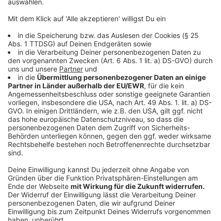
musikalisches Feuerwerk durch sechs Jahrzehnte
Pop- und Rockgeschichte – mit aufwändigen
Kostümen, kreativen Choreografien und einem
Entertainmentfaktor, der mitreißt. Von Queen bis
ABBA, von Michael Jackson bis Lady Gaga – dieser
Abend verspricht große Hits und beste Stimmung.
22:30 Uhr – JACKFIRE (Bühne am Kirchplatz)
Mit
JACKFIRE
geht die Party weiter: Vier Musiker mit
Leidenschaft, Power und Humor liefern eine
energiegeladene Live-Show. Ihr Repertoire reicht von
zeitlosen Klassikern bis zu modernen Dance-Tracks –
alles in ihrem eigenen, unverwechselbaren Stil. Eine
Partynacht mit Gänsehautmomenten und
Feiergarantie.
Anzeige