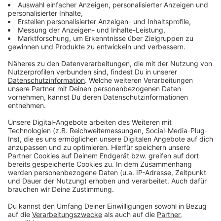
auf eine musikalische Reise durch alle Taylor-Äras –
von gefühlvollen Balladen bis zu mitreißenden Pop-
Hits. Eine Show, die begeistert und berührt.
Anzeige
Samstag, 02. August – Zwei Bühnen, ein
Abend voller Musik mit der RADIO RST-Party
Anzeige
RADIO RST-Moderator Dominik Starke führt durch den
Abend und freut sich auf zwei Highlights.
19:30 Uhr – LIMITED EDITION (Bühne am
Kirchplatz)
Die Band
LIMITED EDITION
präsentiert ein