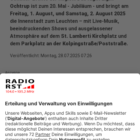
Ochtrup
ist zum 20. Mal - Jubiläum - und bringt am
Freitag, 1. August, und Samstag, 2. August 2025
die Innenstadt zum Leuchten – mit Live-Musik,
beeindruckenden Shows und ausgelassener
Atmosphäre auf dem
St. Lamberti Kirchplatz
und
dem
Parkplatz an der Kolpingstraße/Poststraße
.
Veröffentlicht:
Montag, 28.07.2025 07:26
Anzeige
Freitag, 01. August – Bühne am Kirchplatz
Anzeige
19:00 Uhr - Special Guest Mokaby