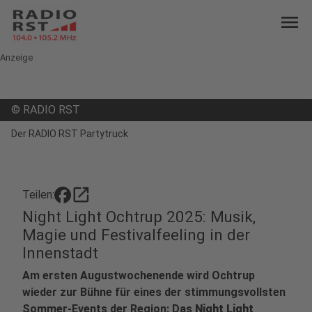
menu
Anzeige
©
RADIO RST
Der RADIO RST Partytruck
open_in_new
Teilen:
Night Light Ochtrup 2025: Musik,
Magie und Festivalfeeling in der
Innenstadt
Am ersten Augustwochenende wird Ochtrup
wieder zur Bühne für eines der stimmungsvollsten
Sommer-Events der Region: Das
Night Light