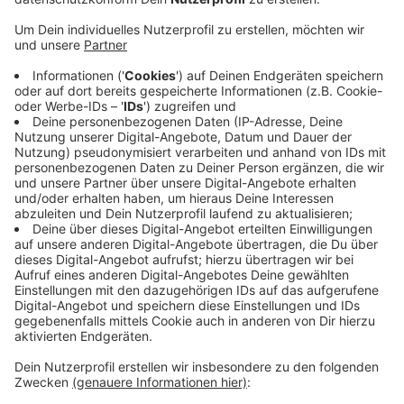
Der junge, aufstrebende und mehrfach mit Platin
ausgezeichnete Künstler aus Hamburg ist erstmalig in
Ochtrup dabei. Ein einmaliges Warm-Up ab 19.00 Uhr
und eine unvergessliche After-Show Party mit
Mokaby.
20:00 Uhr – TAYLOR EXPERIENCE – Die Taylor
Swift Tribute Show
Den Auftakt macht ein Highlight für alle Fans
moderner Popmusik: Die
Taylor Experience
, eine
brandneue Tribute-Band aus dem Jahr 2024, bringt die
Welt von Taylor Swift nach Ochtrup.
Die charismatische Sängerin überzeugt mit Stimme,
Stil und Ausstrahlung – begleitet von einer
hochkarätigen Live-Band und zwei professionellen
Tänzerinnen. Gemeinsam entführen sie das Publikum