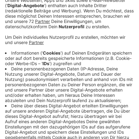
Anzeige
Das Land NRW und das Land Niedersachsen arbeiten
daran, dass der Verkehr auf den gemeinsamen
Autobahnen besser läuft. Das betrifft in der RADIO
RST-Region unter anderem die A1 und die A30. Die
Verkehrsminister der Länder haben gestern (12.11.19)
ein Abkommen unterzeichnet. Ziel ist es, überfüllte
Lkw-Parkplätze an Feiertagen zu vermeiden und lange
Lkw-Kolonnen am Tag danach. NRW und
Niedersachsen haben teilweise unterschiedliche
Feiertage, zum Beispiel Allerheiligen und den
Reformationstag. Die Länder möchten vermeiden,
dass Lkw-Fahrer an beiden Tagen von Fahrverboten
betroffen sind.
Anzeige