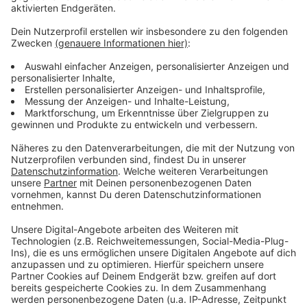
Durchfahrtsrechte genehmigt
Anzeige
Beide Länder haben sich auf eine Lösung geeinigt, um
wechselseitige LKW-Fahrverbote an zwei
aufeinanderfolgenden Feiertagen zu vermeiden. Dafür
werden ab dem kommenden Jahr die
Fahrverbotszeiten an den Feiertagen auf die Zeit von
6 bis 22 Uhr beschränkt. Außerdem gewähren beide
Länder am Feiertag Durchfahrtsrechte auf den
wichtigen Verbindungen – z.B. auf der A30, A31 und
A33. Noch mehr Infos gibt es
hier
.
Anzeige