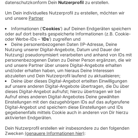
Anzeige
In der Stadt und im Landkreis Osnabrück gibt es keine
flächendeckenden Corona-Tests in Altenheimen. Für
regelmäßige Tests von Heimbewohnern und
Pflegepersonal gibt es nicht genügend Labor-
Kapazitäten, sagte ein Sprecher der
Gesundheitsbehörde.
Zurzeit sei ein Bundesgesetz in Arbeit, dass mehr
Tests ermöglichen würde. Das Robert-Koch-Institut
empfiehlt Tests in Pflegeheimen, auch wenn
Bewohner und Personal keine Corona-Symptome
haben. Die Gesundheitsbehörde für die Stadt und den
Landkreis Osnabrück testet zurzeit nur, wenn ein
Corona-Verdacht besteht.
Anzeige